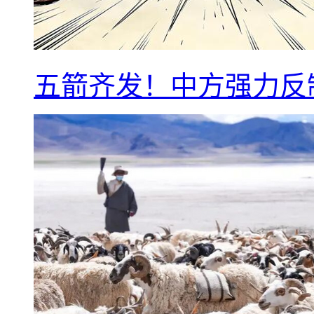
五箭齐发！中方强力反