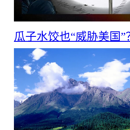
瓜子水饺也“威胁美国”