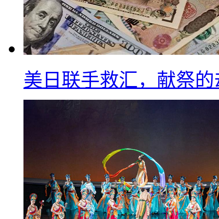
美日联手救汇，献祭的