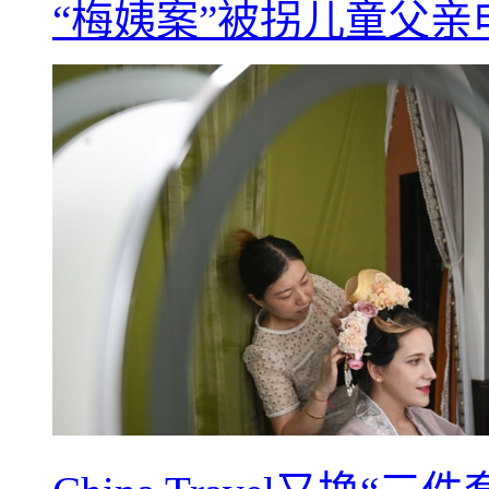
“梅姨案”被拐儿童父