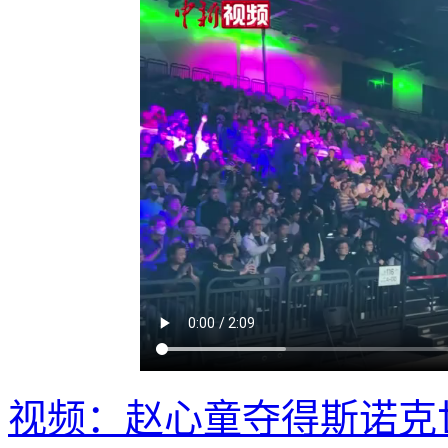
视频：赵心童夺得斯诺克