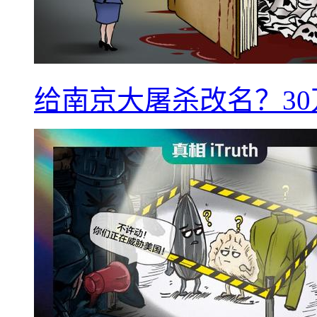
给南京大屠杀改名？3