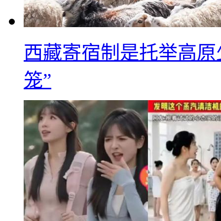
西藏寄宿制是托举高原
笼”