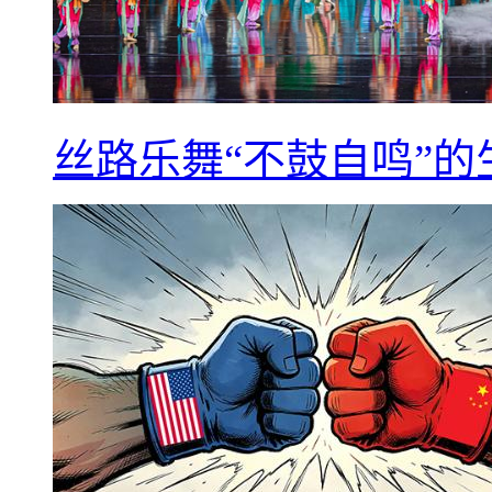
丝路乐舞“不鼓自鸣”