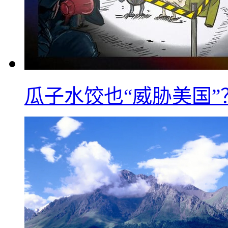
瓜子水饺也“威胁美国”