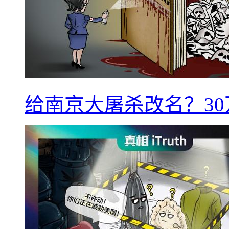
给南京大屠杀改名？3