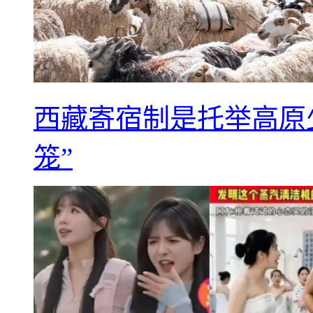
西藏寄宿制是托举高原
笼”