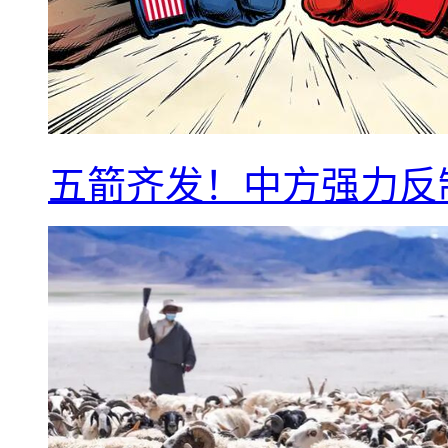
五箭齐发！中方强力反