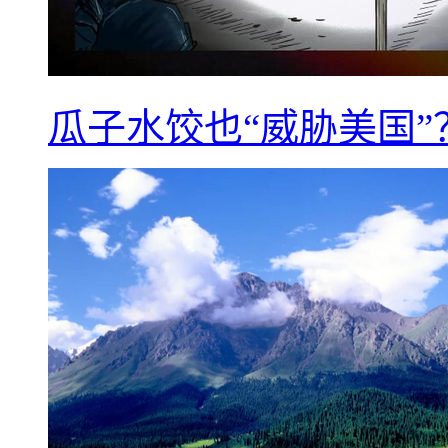
瓜子水饺也“威胁美国”