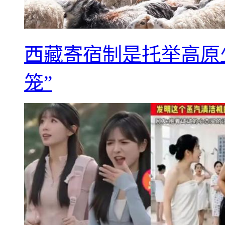
西藏寄宿制是托举高原
笼”