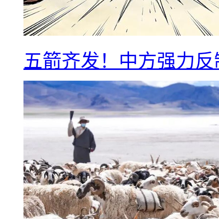
五箭齐发！中方强力反