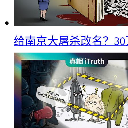
给南京大屠杀改名？3