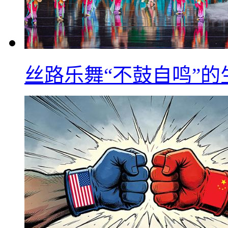
丝路乐舞“不鼓自鸣”