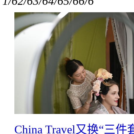
1/6
2/6
3/6
4/6
5/6
6/6
China Travel又