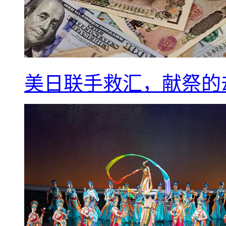
美日联手救汇，献祭的