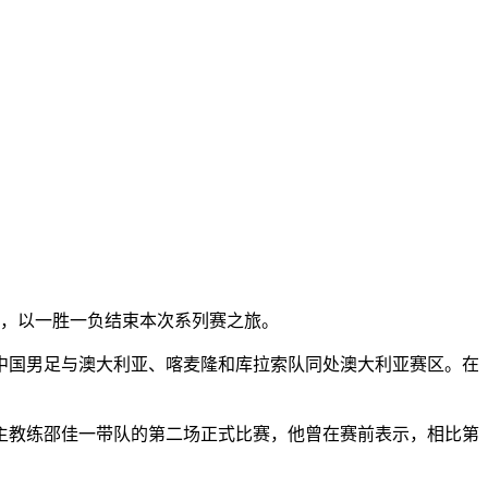
隆队，以一胜一负结束本次系列赛之旅。
国男足与澳大利亚、喀麦隆和库拉索队同处澳大利亚赛区。在
主教练邵佳一带队的第二场正式比赛，他曾在赛前表示，相比第