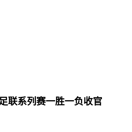
际足联系列赛一胜一负收官