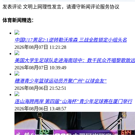
发表评论
文明上网理性发言，请遵守新闻评论服务协议
体育新闻精选：
中国U17男足2:1逆转勒沃库森 三战全胜锁定小组头名
2026年08月07日 11:21:28
美国大学生足球队走进海南琼中：数千民众齐唱黎歌致远
2026年08月07日 10:39:49
穗港青少年篮球运动员齐聚广州“以球会友”
2026年08月06日 21:52:51
连山海跨两岸 第四届“山海杯”青少年足球赛在厦门举行
2026年08月06日 13:48:57