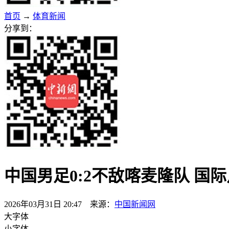
首页
→
体育新闻
分享到：
中国男足0:2不敌喀麦隆队 国
2026年03月31日 20:47 来源：
中国新闻网
大字体
小字体