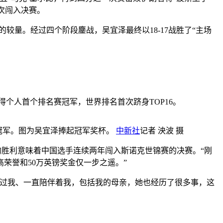
首次闯入决赛。
量。经过四个阶段鏖战，吴宜泽最终以18-17战胜了“主场
得个人首个排名赛冠军，世界排名首次跻身TOP16。
得冠军。图为吴宜泽捧起冠军奖杯。
中新社
记者 泱波 摄
胜利意味着中国选手连续两年闯入斯诺克世锦赛的决赛。“刚
荣誉和50万英镑奖金仅一步之遥。”
过我、一直陪伴着我，包括我的母亲，她也经历了很多事，这