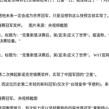
我更想得到它(世锦赛冠军)了。日复一日，我连续过了一个月
他未来一定会成为世界冠军，只是没想到这么快预言就实现了
克世锦赛冠军奖杯。 图片来源：央视频截图
，标题为：“克鲁斯堡决赛后，吴(宜泽)定义了世界”。报道称
决赛较量。”
，标题为：“克鲁斯堡决赛后，吴(宜泽)定义了世界”。 WST官
二次捧起斯诺克世锦赛奖杯，实现了中国军团的“卫冕”。
而这位历史第二年轻的新科冠军(仅次于“台球皇帝”亨德利)，
锦赛冠军。 央视频截图
胞雷佩凡，到次轮力克以坚韧著称的四届世界冠军“莱斯特小丑”