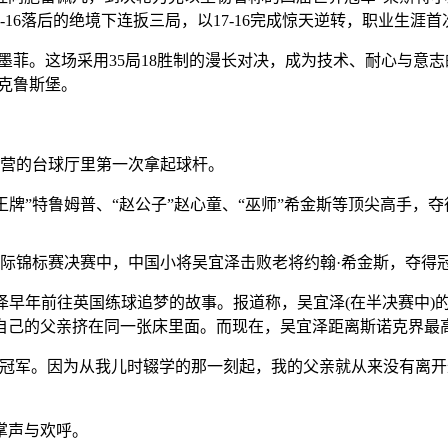
-16落后的绝境下连扳三局，以17-16完成惊天逆转，职业生涯
。这场采用35局18胜制的漫长对决，成为技术、耐心与意志的较
顶克鲁斯堡。
经营的台球厅里第一次拿起球杆。
王牌”特鲁姆普、“赵公子”赵心童、“巫师”希金斯等顶尖高手，夺
巡回赛国际锦标赛决赛中，中国小将吴宜泽击败老将约翰·希金斯，夺
早年前往英国练球追梦的故事。报道称，吴宜泽(在半决赛中)的
己的父亲挤在同一张床里面。而现在，吴宜泽距离斯诺克界最高
军。因为从我儿时辍学的那一刻起，我的父亲就从来没有离开
掌声与欢呼。