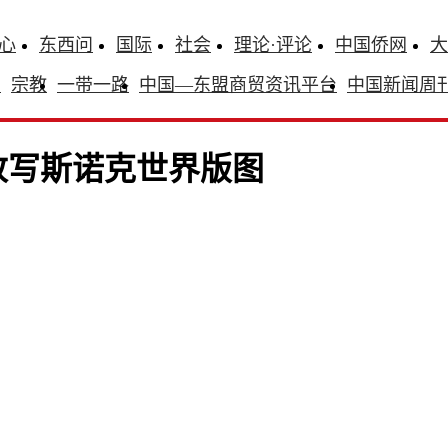
心
东西问
国际
社会
理论·评论
中国侨网
大
识
宗教
一带一路
中国—东盟商贸资讯平台
中国新闻周
改写斯诺克世界版图