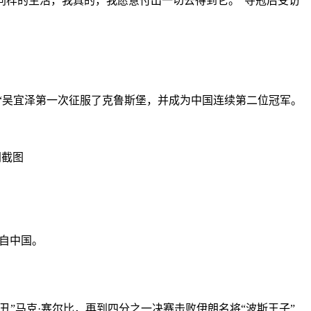
同样的生活，我真的，我愿意付出一切去得到它。”夺冠后受访
。
，“吴宜泽第一次征服了克鲁斯堡，并成为中国连续第二位冠军。
网截图
来自中国。
马克·塞尔比，再到四分之一决赛击败伊朗名将“波斯王子”