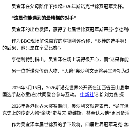
吴宜泽在父母陪伴下捧起2026年斯诺克世锦赛冠军奖杯
“这是你能遇到的最糟糕的对手”
吴宜泽的出色发挥，赢得了七届世锦赛冠军斯蒂芬·亨德利
作为BBC现场解说嘉宾的亨德利评价称，“多棒的选手啊！
的后果，他只是在享受比赛”。
亨德利特别指出，吴宜泽在场上玩得很开心，而“这是你能遇
另一位斯诺克传奇人物、“火箭”奥沙利文更将吴宜泽视为这
2026年3月15日，2026斯诺克世界公开赛在江西省玉山
国选手赵心童(右)共同登台参与互动。
中新社
记者 刘力鑫 摄
2026年香港世界大奖赛期间，奥沙利文就曾表示，“吴宜
克史上的传奇人物“金块”史蒂夫·戴维斯，甚至认为他“更具备
作为吴宜泽本届世锦赛的手下败将，四届世界冠军马克·塞尔