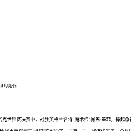
世界版图
斯诺克世锦赛决赛中，战胜英格兰名将“魔术师”肖恩·墨菲，捧起