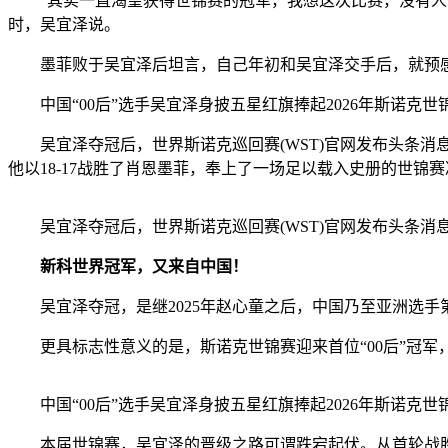
“其实一直渴望获得世锦赛的冠军，我想这次比赛，没有人比
时，吴宜泽说。
墨菲败于吴宜泽后坦言，自己年初和吴宜泽交手后，就预感
中国“00后”选手吴宜泽身披五星红旗捧起2026年斯诺
吴宜泽夺冠后，世界斯诺克巡回赛(WST)官网发布头条消息
他以18-17战胜了肖恩墨菲，奉上了一场足以载入史册的世锦赛
吴宜泽夺冠后，世界斯诺克巡回赛(WST)官网发布头条消息
新科世界冠军，又来自中国！
吴宜泽夺冠，是继2025年赵心童之后，中国乃至亚洲选手第
更具标志性意义的是，斯诺克世锦赛迎来首位“00后”冠军，
中国“00后”选手吴宜泽身披五星红旗捧起2026年斯诺克世
本届世锦赛，吴宜泽的晋级之路可谓跌宕起伏。从首轮战胜同