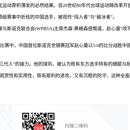
动厚积薄发的必然结果。自20世纪80年代台球运动随改革开
级赛事中折桂的中国选手，被视作“闯入者”与“破冰者”。
斯诺克联合会(WPBSA)主席杰森·弗格森感慨道，赵心童“改
赛首日比赛中，中国首位斯诺克世锦赛冠军赵心童以5-0的比分战
“三代人”的接力。他的球风，被认为既有东方选手特有的细腻与
赏性和实用性，既有犀利的进攻，又有沉稳的防守，这种全面