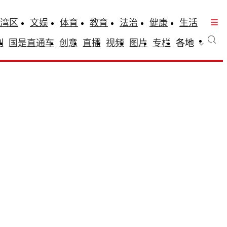
湾区
文娱
体育
教育
法治
健康
生活
刊
国是直通车
创意
直播
视频
图片
专栏
各地