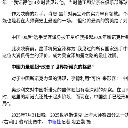
年：“我记得他14岁时曾见过他，当时他正和父亲在俱乐部练
作为决赛的对手，肖恩·墨菲对吴宜泽的实力早有领教。今年
能也是我在大师赛史上最差的一场。”但他将最高的赞美给了对
中国“00后”选手吴宜泽身披五星红旗捧起2026年斯诺克世
此次决赛前，墨菲将吴宜泽称为“我见过的所有国家选手中潜
这位大满贯得主的评价，成为吴宜泽加冕之路的最佳注脚。
中国力量崛起“改变了世界斯诺克的格局”
对于中国斯诺克力量的涌现，亨德利用“可怕”来形容：“中
奥沙利文对中国斯诺克的整体崛起有着深刻的观察。在目睹中国
时，这里的斯诺克还处于起步阶段，而现在，中国选手已经形
局”。
2025年7月31日晚，2025世界斯诺克·上海大师赛四
(右)和丁俊晖比赛中。
中新社
记者 殷立勤 摄