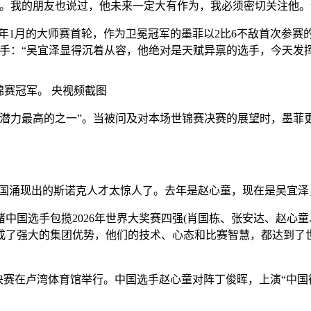
球。我的朋友也说过，他未来一定大有作为，我必须密切关注他。
1月的大师赛首轮，作为卫冕冠军的墨菲以2比6不敌首次参赛的
手：“吴宜泽显得沉着从容，他绝对是天赋异禀的选手，今天发
锦赛冠军。 央视频截图
力最高的之一”。当被问及对本场世锦赛决赛的展望时，墨菲更
国涌现出的斯诺克人才太惊人了。去年是赵心童，现在是吴宜泽
选手包揽2026年世界大奖赛四强(肖国栋、张安达、赵心童、
成了强大的集团优势，他们的技术、心态和比赛智慧，都达到了世
分之一决赛在卢湾体育馆举行。中国选手赵心童对阵丁俊晖，上演“中