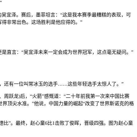
”
吴宜泽。赛后，墨菲坦言：“这是我本赛季最糟糕的表现，可
挥得非常出色。这场胜利是他应得的。”
是直言：“吴宜泽未来一定会成为世界冠军，这点毫无疑问。”
，还有一位叫常冰玉的选手……这些年轻选手太惊人了。”
周跃龙)后，“火箭”感慨道：“二十年前我第一次来中国比赛
界顶尖水准。”他说，中国力量的崛起“改变了世界斯诺克的格
国德比”。最终，赵心童6比1击败丁俊晖，晋级四强。图为赵心童