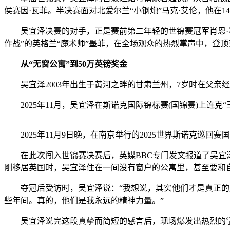
侯赛因·瓦菲。半决赛面对北爱尔兰“小钢炮”马克·艾伦，他在14
吴宜泽决赛的对手，正是赛前第二年轻的世锦赛冠军肖恩·墨菲
作战”的英格兰“魔术师”墨菲，在全场观众的热烈掌声中，登
从“无窗公寓”到50万英镑奖金
吴宜泽2003年出生于黄河之畔的甘肃兰州，7岁时在父亲
2025年11月，吴宜泽在斯诺克国际锦标赛(国锦赛)上连克“
2025年11月9日晚，在南京举行的2025世界斯诺克
在此次闯入世锦赛决赛后，英媒BBC专门发文报道了吴宜泽
刚移居英国时，吴宜泽住在一间没有窗户的公寓里，甚至要和自
夺冠后受访时，吴宜泽说：“我想说，其实他们才是真正的冠
些年间。真的，他们是我永远的精神力量。”
吴宜泽说完这段真挚而简短的感言后，现场爆发出热烈的