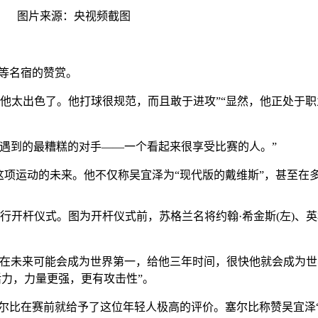
。 图片来源：央视频截图
等名宿的赞赏。
他太出色了。他打球很规范，而且敢于进攻”“显然，他正处于
到的最糟糕的对手——一个看起来很享受比赛的人。”
项运动的未来。他不仅称吴宜泽为“现代版的戴维斯”，甚至在
县举行开杆仪式。图为开杆仪式前，苏格兰名将约翰·希金斯(左)、英
泽在未来可能会成为世界第一，给他三年时间，很快他就会成为世
活力，力量更强，更有攻击性”。
比在赛前就给予了这位年轻人极高的评价。塞尔比称赞吴宜泽“