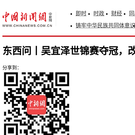
即时
时政
财经
同
铸牢中华民族共同体意
东西问丨吴宜泽世锦赛夺冠，
分享到：