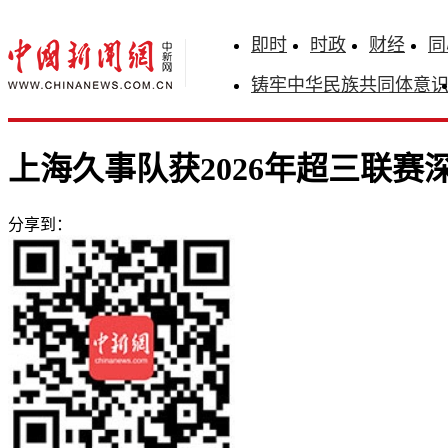
即时
时政
财经
同
铸牢中华民族共同体意
上海久事队获2026年超三联赛
分享到：