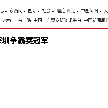
心
东西问
国际
社会
理论·评论
中国侨网
大
识
宗教
一带一路
中国—东盟商贸资讯平台
中国新闻周
深圳争霸赛冠军