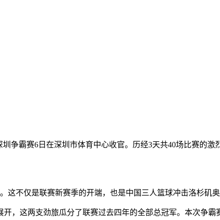
联赛)深圳争霸赛6日在深圳市体育中心收官。历经3天共40场比赛
响。这不仅是联赛新赛季的开端，也是中国三人篮球冲击洛杉矶
开，这两支劲旅瓜分了联赛过去四年的全部总冠军。本次争霸赛