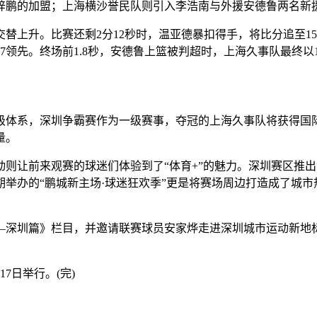
梓鹏的加盟；上海横沙誉民队则引入李浩南与外援安德鲁两名新
上升。比赛还剩2分12秒时，温亚德暴扣得手，将比分追至1
7领先。终场前1.8秒，安德鲁上篮被判超时，上海久事队最终以
体系，深圳争霸赛作为一级赛事，夺冠的上海久事队将获得国际
量。
让前来观赛的球迷们体验到了“体育+”的魅力。深圳赛区推出“
举办的“鹏城新主场·球迷狂欢季”更是将赛场周边打造成了城
。
圳篇》栏目，并邀请联赛球员安家烨走进深圳城市运动新地标笔
日举行。(完)