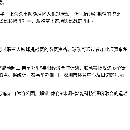
援。
5平。上海久事队随后陷入犯规麻烦，但凭借顽强韧性紧咬比
19比18险胜对手，艰难拿下这场德比战的胜利。
篮联三人篮球挑战赛的参赛资格。球队可通过参加此项赛事积
燃动超三 票享邻里”票根经济合作计划，联动赛场周边多个街
市热点。据统计，赛事举办期间，深圳市体育中心及周边的乐活
架山体育公园，解锁“体育+休闲+智能科技”深度融合的运动