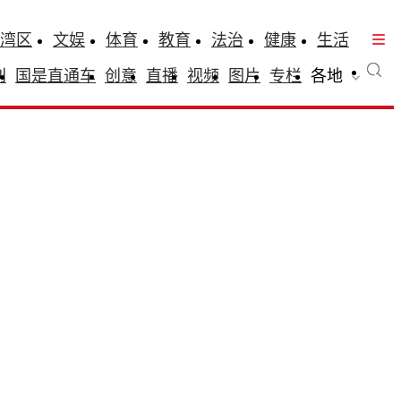
湾区
文娱
体育
教育
法治
健康
生活
刊
国是直通车
创意
直播
视频
图片
专栏
各地