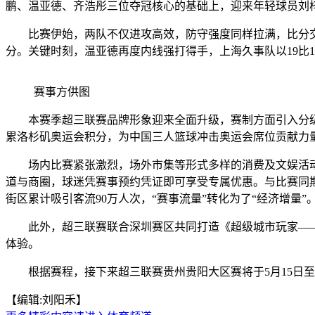
鹏、温亚德、齐浩彤三位夺冠核心的基础上，迎来年轻球员刘
比赛伊始，两队不仅进攻高效，防守强度同样拉满，比分交替
分。关键时刻，温亚德再度内线强打得手，上海久事队以19比1
赛事方供图
本赛季超三联赛品牌形象迎来全面升级，赛制方面引入分级
累洛杉矶奥运会积分，为中国三人篮球冲击奥运会席位贡献力
场内比赛紧张激烈，场外市集等形式多样的消费及文娱活动则
道与商圈，球迷凭赛事预约凭证即可享受专属优惠。与比赛同期
街区累计吸引客流90万人次，“赛事流量”转化为了“经济增量”
此外，超三联赛联合深圳赛区共同打造《超级城市玩家——深
体验。
根据赛程，接下来超三联赛贵州贵阳大区赛将于5月15日至17
【编辑:刘阳禾】