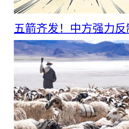
五箭齐发！中方强力反