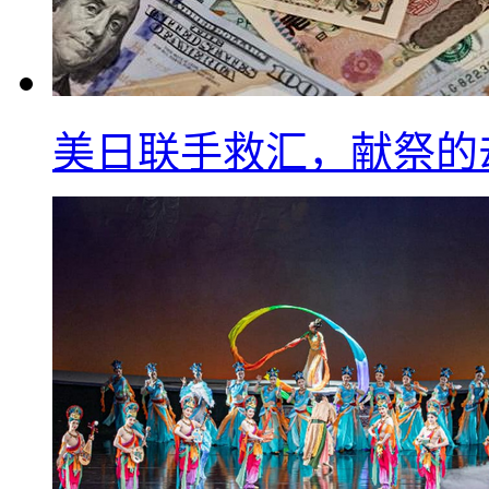
美日联手救汇，献祭的