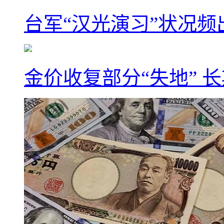
台军“汉光演习”状况频
金价收复部分“失地” 