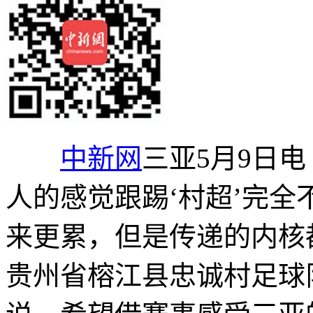
中新网
三亚5月9日电
人的感觉跟踢‘村超’完
来更累，但是传递的内核
贵州省榕江县忠诚村足球