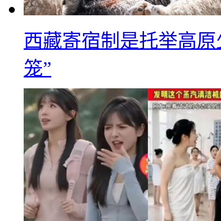
西藏寄宿制是托举高原
笼”