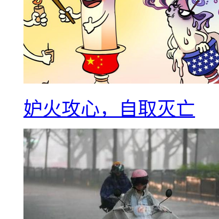
妒火攻心，自取灭亡