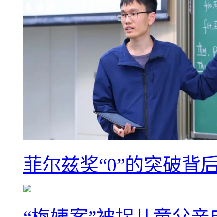
菲尔兹奖“0”的突破背