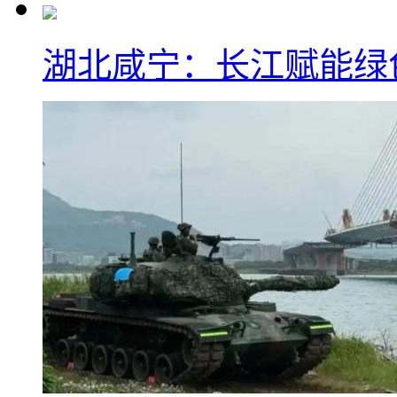
湖北咸宁：长江赋能绿