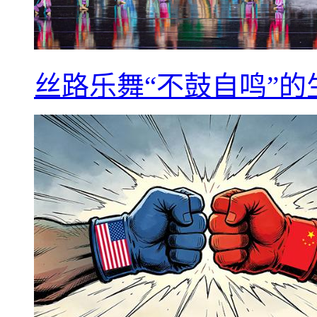
丝路乐舞“不鼓自鸣”