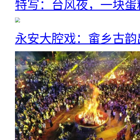
特写：台风夜，一块蛋
永安大腔戏：畲乡古韵