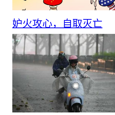
妒火攻心，自取灭亡