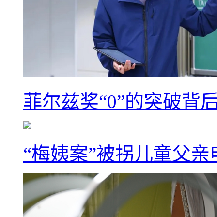
菲尔兹奖“0”的突破背
“梅姨案”被拐儿童父