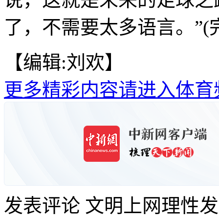
了，不需要太多语言。”(完
【编辑:刘欢】
更多精彩内容请进入体育
发表评论
文明上网理性发