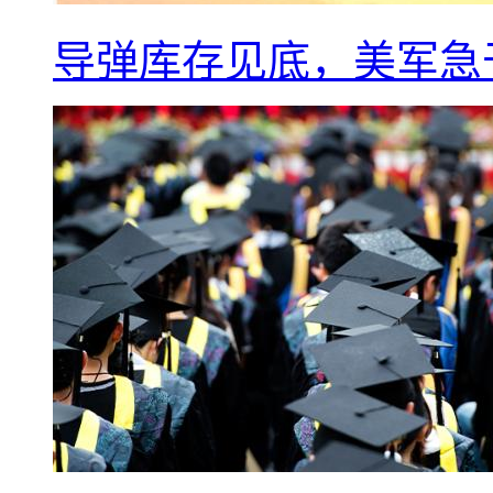
导弹库存见底，美军急于