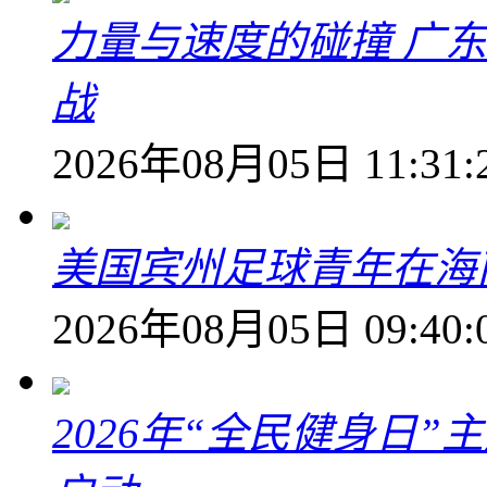
力量与速度的碰撞 广
战
2026年08月05日 11:31:
美国宾州足球青年在海
2026年08月05日 09:40:
2026年“全民健身日