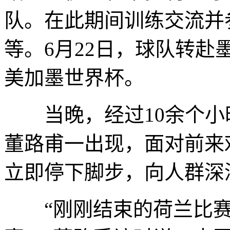
队。在此期间训练交流并
等。6月22日，球队转
美加墨世界杯。
当晚，经过10余个小
董路甫一出现，面对前来
立即停下脚步，向人群深
“刚刚结束的荷兰比赛，