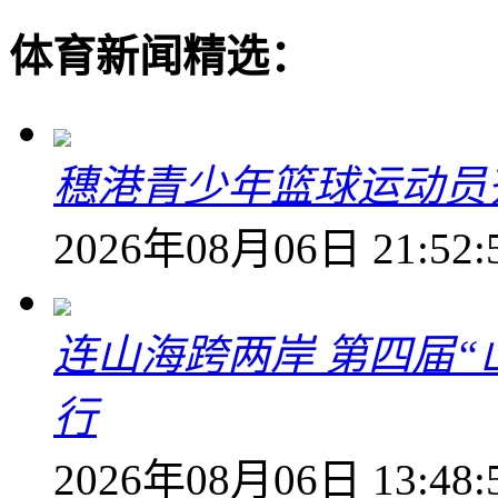
体育新闻精选：
穗港青少年篮球运动员
2026年08月06日 21:52:
连山海跨两岸 第四届
行
2026年08月06日 13:48: