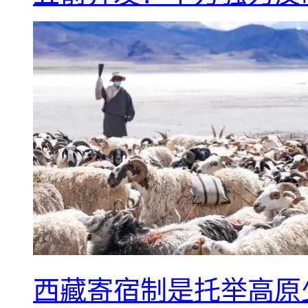
西藏寄宿制是托举高原