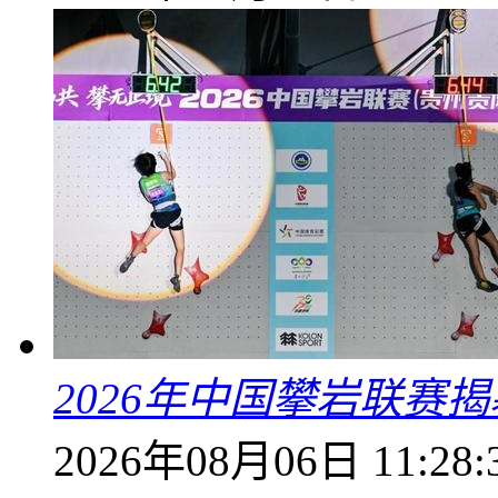
2026年中国攀岩联赛
2026年08月06日 11:28: