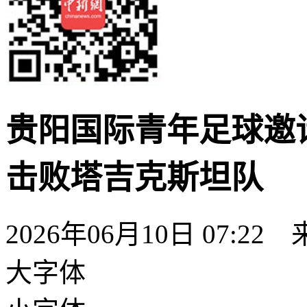
贵阳国际青年足球邀请
击败塔吉克斯坦队
2026年06月10日 07:22
大字体