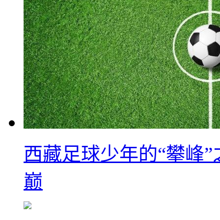
西藏足球少年的“攀峰
巅