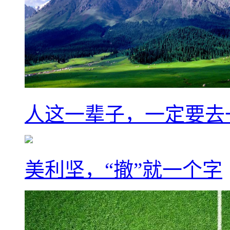
人这一辈子，一定要去
美利坚，“撤”就一个字