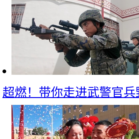
超燃！带你走进武警官兵