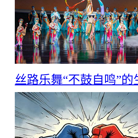
丝路乐舞“不鼓自鸣”