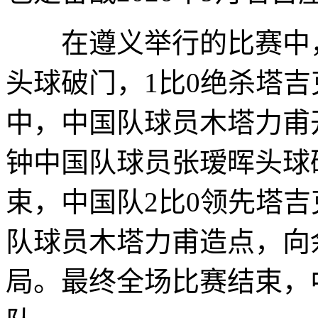
在遵义举行的比赛中，
头球破门，1比0绝杀塔
中，中国队球员木塔力甫
钟中国队球员张瑷晖头球
束，中国队2比0领先塔
队球员木塔力甫造点，向
局。最终全场比赛结束，