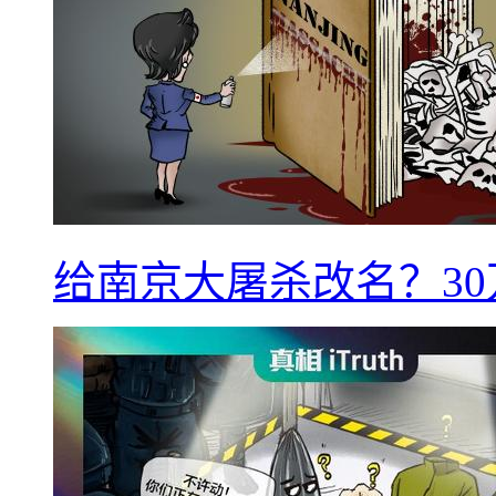
给南京大屠杀改名？3