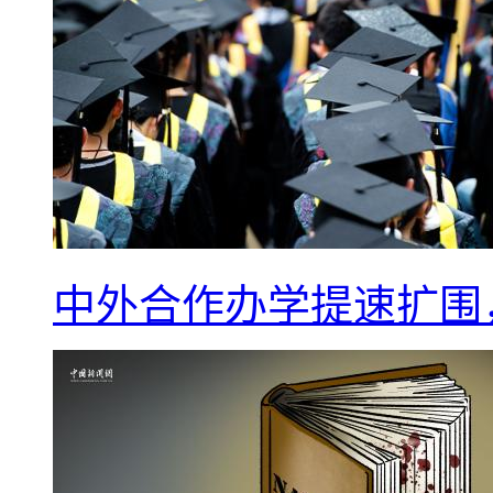
中外合作办学提速扩围