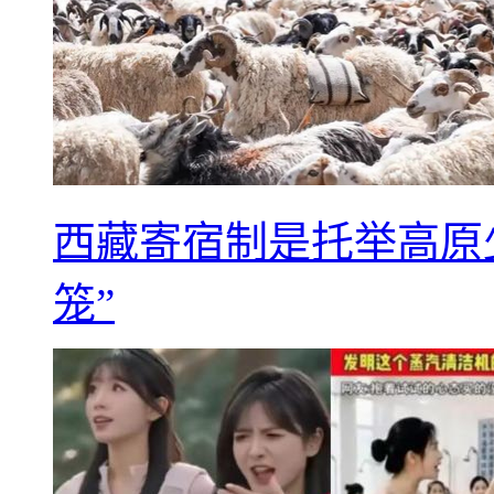
西藏寄宿制是托举高原
笼”