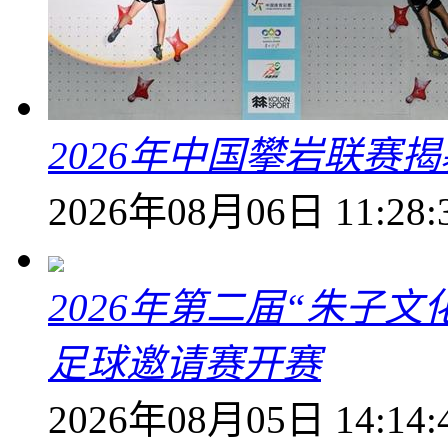
2026年中国攀岩联赛
2026年08月06日 11:28:
2026年第二届“朱子
足球邀请赛开赛
2026年08月05日 14:14: