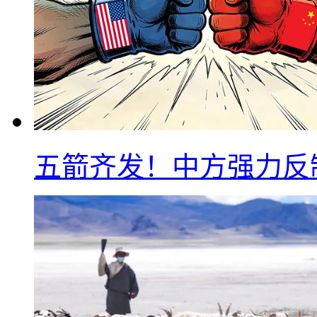
五箭齐发！中方强力反