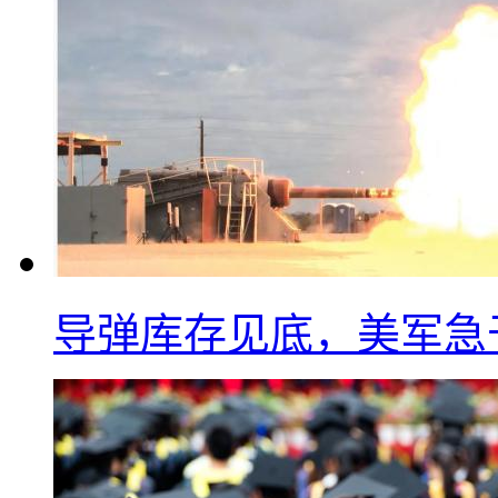
导弹库存见底，美军急于