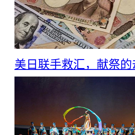
美日联手救汇，献祭的