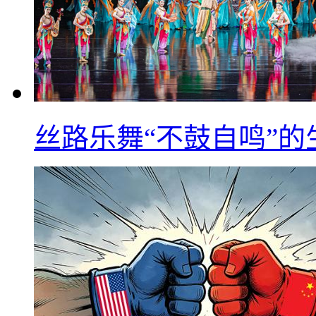
丝路乐舞“不鼓自鸣”