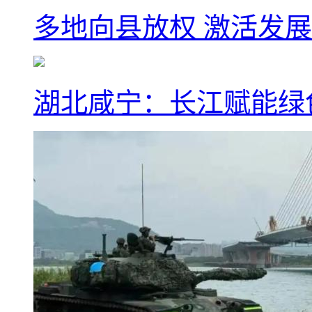
多地向县放权 激活发
湖北咸宁：长江赋能绿