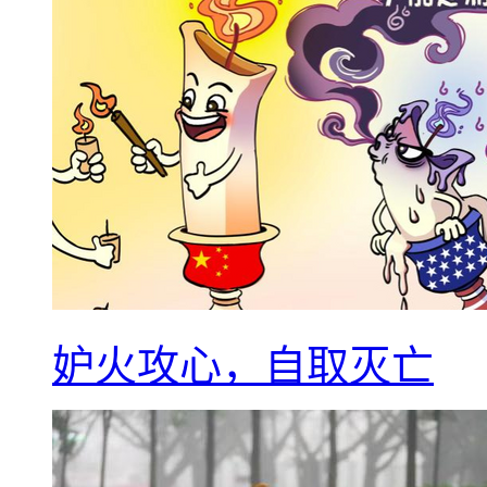
妒火攻心，自取灭亡