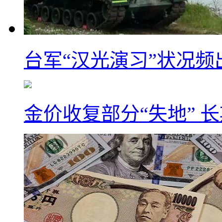
台军“汉光演习”状况频
金价收复部分“失地” 