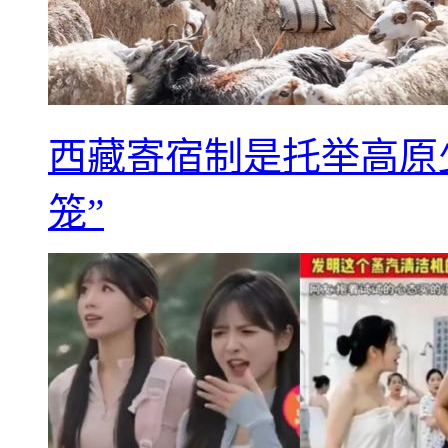
西藏寄宿制是托举高原
笼”