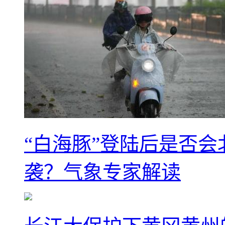
“白海豚”登陆后是否会
袭？气象专家解读