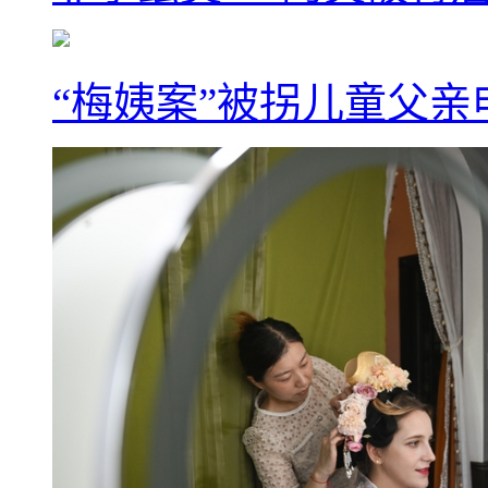
“梅姨案”被拐儿童父