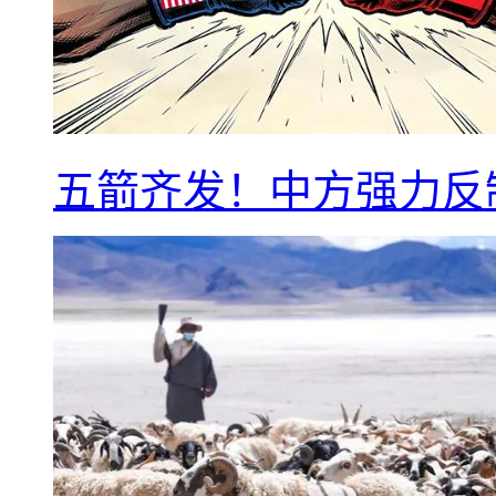
五箭齐发！中方强力反