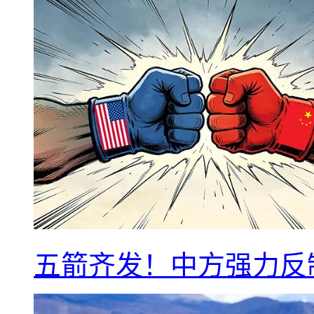
五箭齐发！中方强力反