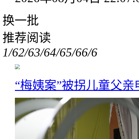
换一批
推荐阅读
1/6
2/6
3/6
4/6
5/6
6/6
“梅姨案”被拐儿童父