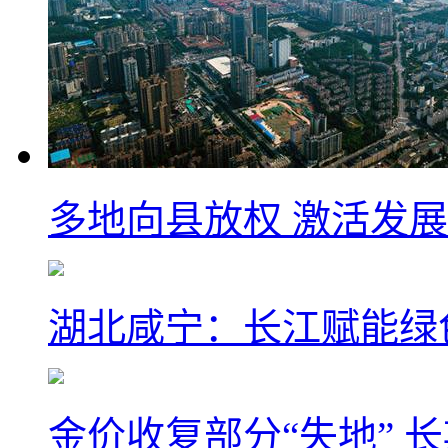
多地向县放权 激活发
湖北咸宁：长江赋能绿
金价收复部分“失地” 