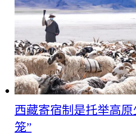
西藏寄宿制是托举高原
笼”