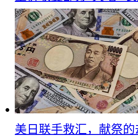
美日联手救汇，献祭的