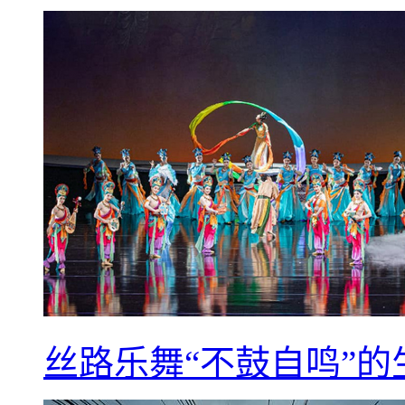
丝路乐舞“不鼓自鸣”