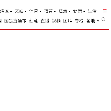
湾区
文娱
体育
教育
法治
健康
生活
刊
国是直通车
创意
直播
视频
图片
专栏
各地