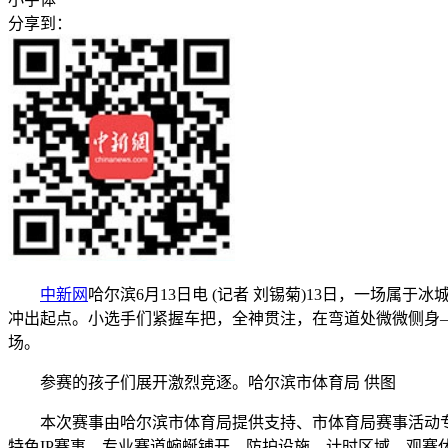
分享到：
中新网
哈尔滨6月13日电 (记者 刘锡菊)13日，一场
冲出起点。小选手们紧握车把，全神贯注，在弯道处微微侧身
场。
参赛的孩子们展开激烈竞逐。哈尔滨市体育局 供图
本次赛事由哈尔滨市体育局提供支持、市体育局赛事活动专班
特色IP赛事。专业赛道蜿蜒铺开，防护设施、计时区域、观