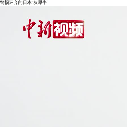
警惕狂奔的日本“灰犀牛”