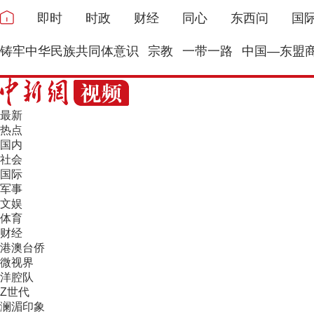
即时
时政
财经
同心
东西问
国
铸牢中华民族共同体意识
宗教
一带一路
中国—东盟
最新
热点
国内
社会
国际
军事
文娱
体育
财经
港澳台侨
微视界
洋腔队
Z世代
澜湄印象