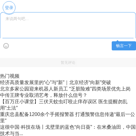
登录
畅言一下
暂无评论
热门视频
经济高质量发展里的“心”与“新”｜北京经济“向新”突破
北京多家公园迎来机器人新员工 “乏脏险难”四类场景优先上岗
中传王牌专业取消艺考，释放什么信号？
【百万庄小课堂】三伏天蚊虫叮咬止痒存误区 医生提醒勿乱
用“土法”
重庆忠县配备1200余个手摇报警器 打通预警信息传递“最后一公
里”
这很中国·科技在场丨戈壁里的蓝色“向日葵”：在米桑油田，中国
技术与当...