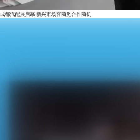
成都汽配展启幕 新兴市场客商觅合作商机