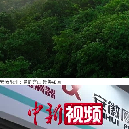
安徽池州：晨韵齐山 景美如画