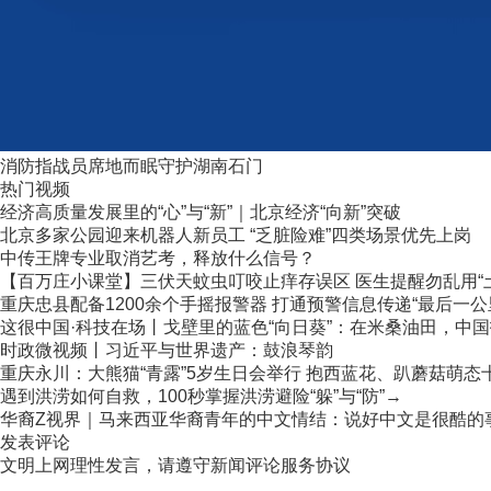
消防指战员席地而眠守护湖南石门
热门视频
经济高质量发展里的“心”与“新”｜北京经济“向新”突破
北京多家公园迎来机器人新员工 “乏脏险难”四类场景优先上岗
中传王牌专业取消艺考，释放什么信号？
【百万庄小课堂】三伏天蚊虫叮咬止痒存误区 医生提醒勿乱用“
重庆忠县配备1200余个手摇报警器 打通预警信息传递“最后一公
这很中国·科技在场丨戈壁里的蓝色“向日葵”：在米桑油田，中国技
时政微视频丨习近平与世界遗产：鼓浪琴韵
重庆永川：大熊猫“青露”5岁生日会举行 抱西蓝花、趴蘑菇萌态
遇到洪涝如何自救，100秒掌握洪涝避险“躲”与“防”→
华裔Z视界｜马来西亚华裔青年的中文情结：说好中文是很酷的
发表评论
文明上网理性发言，请遵守新闻评论服务协议