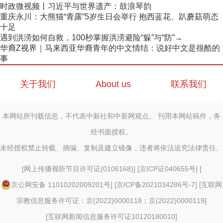
时政微视频丨习近平与世界遗产：鼓浪琴韵
重庆永川：大熊猫“青露”5岁生日会举行 抱西蓝花、趴蘑菇萌态
十足
遇到洪涝如何自救，100秒掌握洪涝避险“躲”与“防”→
华裔Z视界｜马来西亚华裔青年的中文情结：说好中文是很酷的
事
关于我们
About us
联系我们
本网站所刊载信息，不代表中新社和中新网观点。 刊用本网站稿件，务
经书面授权。
未经授权禁止转载、摘编、复制及建立镜像，违者将依法追究法律责任。
[
网上传播视听节目许可证(0106168)
] [
京ICP证040655号
] [
京公网安备 11010202009201号
] [
京ICP备2021034286号-7
] [
互联网
宗教信息服务许可证：京(2022)0000118；京(2022)0000119
]
[
互联网新闻信息服务许可证10120180010
]