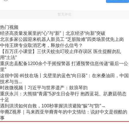
暂无评论
热门视频
经济高质量发展里的“心”与“新”｜北京经济“向新”突破
北京多家公园迎来机器人新员工 “乏脏险难”四类场景优先上岗
中传王牌专业取消艺考，释放什么信号？
【百万庄小课堂】三伏天蚊虫叮咬止痒存误区 医生提醒勿乱
用“土法”
重庆忠县配备1200余个手摇报警器 打通预警信息传递“最后一公
里”
这很中国·科技在场丨戈壁里的蓝色“向日葵”：在米桑油田，中国
技术与当...
时政微视频丨习近平与世界遗产：鼓浪琴韵
重庆永川：大熊猫“青露”5岁生日会举行 抱西蓝花、趴蘑菇萌态
十足
遇到洪涝如何自救，100秒掌握洪涝避险“躲”与“防”→
华裔Z视界｜马来西亚华裔青年的中文情结：说好中文是很酷的
事