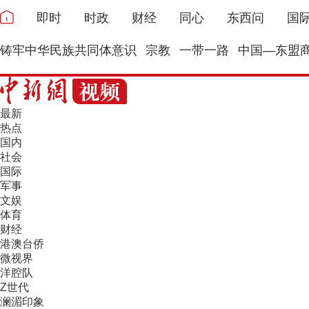
即时
时政
财经
同心
东西问
国
铸牢中华民族共同体意识
宗教
一带一路
中国—东盟
最新
热点
国内
社会
国际
军事
文娱
体育
财经
港澳台侨
微视界
洋腔队
Z世代
澜湄印象