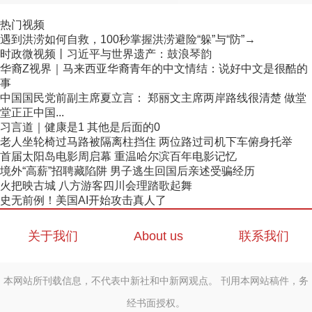
热门视频
遇到洪涝如何自救，100秒掌握洪涝避险“躲”与“防”→
时政微视频丨习近平与世界遗产：鼓浪琴韵
华裔Z视界｜马来西亚华裔青年的中文情结：说好中文是很酷的
事
中国国民党前副主席夏立言： 郑丽文主席两岸路线很清楚 做堂
堂正正中国...
习言道｜健康是1 其他是后面的0
老人坐轮椅过马路被隔离柱挡住 两位路过司机下车俯身托举
首届太阳岛电影周启幕 重温哈尔滨百年电影记忆
境外“高薪”招聘藏陷阱 男子逃生回国后亲述受骗经历
火把映古城 八方游客四川会理踏歌起舞
史无前例！美国AI开始攻击真人了
关于我们
About us
联系我们
本网站所刊载信息，不代表中新社和中新网观点。 刊用本网站稿件，务
经书面授权。