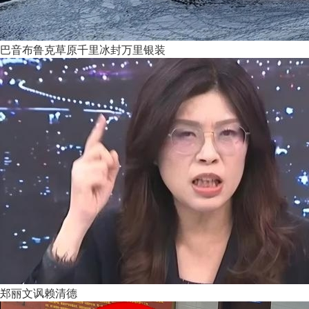
巴音布鲁克草原千里冰封万里银装
郑丽文讽赖清德