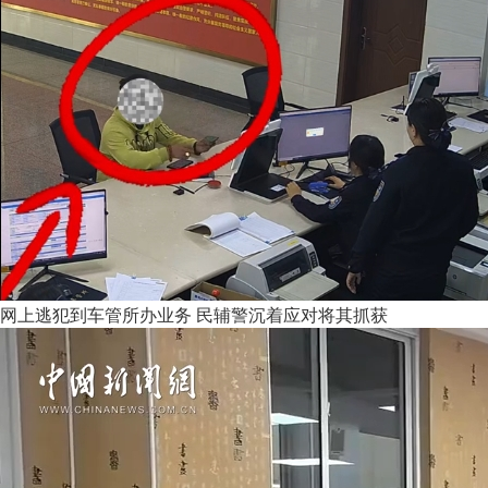
网上逃犯到车管所办业务 民辅警沉着应对将其抓获