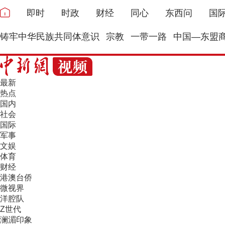
即时
时政
财经
同心
东西问
国
铸牢中华民族共同体意识
宗教
一带一路
中国—东盟
最新
热点
国内
社会
国际
军事
文娱
体育
财经
港澳台侨
微视界
洋腔队
Z世代
澜湄印象