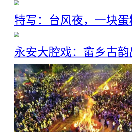
特写：台风夜，一块蛋
永安大腔戏：畲乡古韵