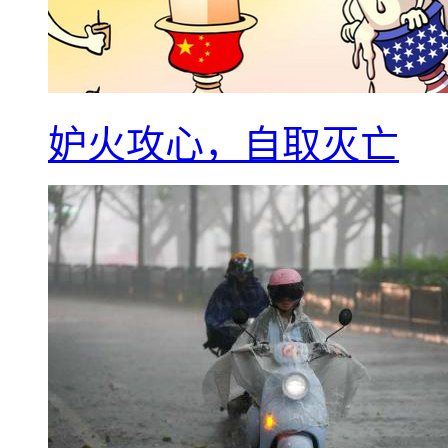
妒火攻心，自取灭亡