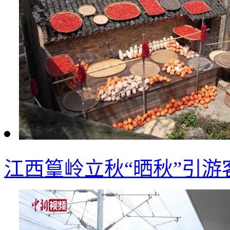
江西篁岭立秋“晒秋”引游