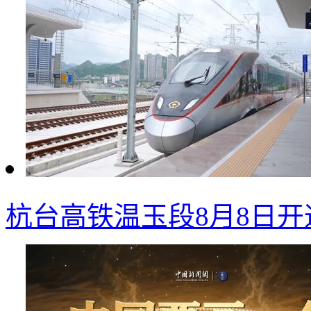
杭台高铁温玉段8月8日开