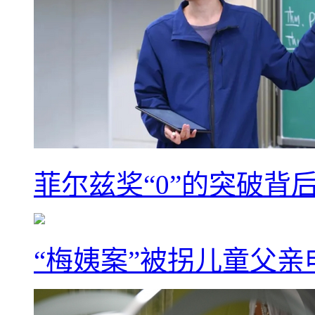
菲尔兹奖“0”的突破背
“梅姨案”被拐儿童父