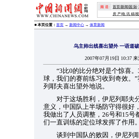
频 道:
首页
|
新闻
|
国 际
·
房 产
|
电 讯 稿
|
视
■ 本页位置：
首页
→
新闻中心
→
体育新闻
乌主帅出线喜出望外 一语道
2007年07月19日 10:3
“3比0的比分绝对是个惊喜。
球，我们的赛前练习收到奇效。
列耶夫喜出望外地说。
对于这场胜利，伊尼列耶夫分
意义，中国队上半场防守得很好
我做出了人员调整，26号和15
们一直训练的定位球发挥了作用。
谈到中国队的败因，伊尼列耶