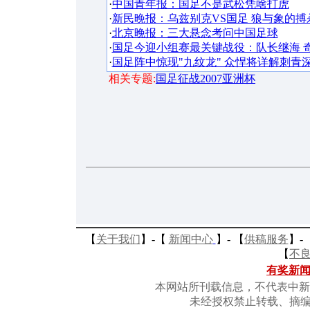
·
中国青年报：国足不是武松凭啥打虎
·
新民晚报：乌兹别克VS国足 狼与象的搏
·
北京晚报：三大悬念考问中国足球
·
国足今迎小组赛最关键战役：队长继海 
·
国足阵中惊现"九纹龙" 众悍将详解刺青深
相关专题:
国足征战2007亚洲杯
【
关于我们
】-
【
新闻中心
】-
【
供稿服务
】-
【
不
有奖新
本网站所刊载信息，不代表中新
未经授权禁止转载、摘