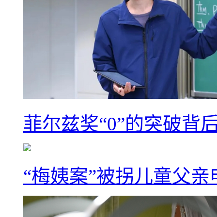
菲尔兹奖“0”的突破背
“梅姨案”被拐儿童父