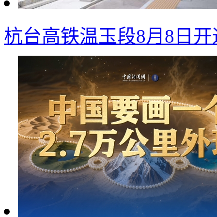
杭台高铁温玉段8月8日开