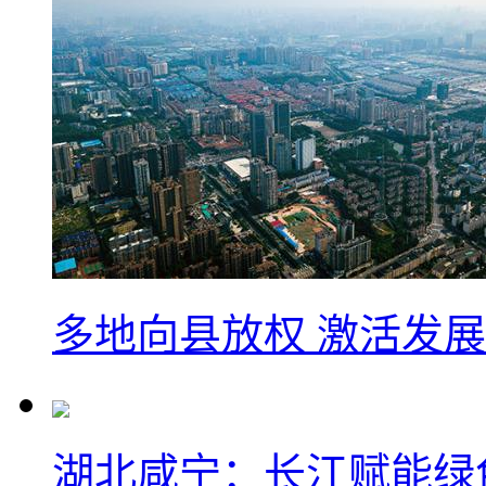
多地向县放权 激活发
湖北咸宁：长江赋能绿