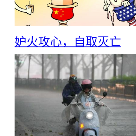
妒火攻心，自取灭亡