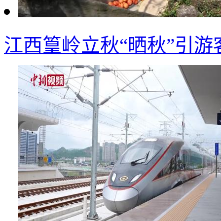
江西篁岭立秋“晒秋”引游