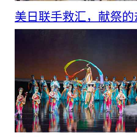
美日联手救汇，献祭的