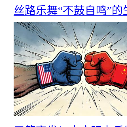
丝路乐舞“不鼓自鸣”