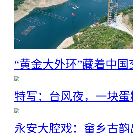
“黄金大外环”藏着中
特写：台风夜，一块蛋
永安大腔戏：畲乡古韵