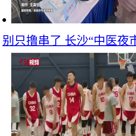
别只撸串了 长沙“中医夜