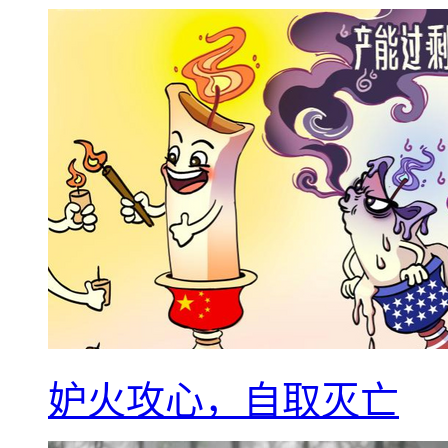
妒火攻心，自取灭亡