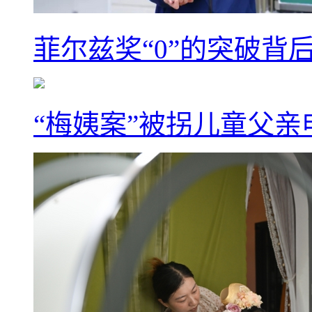
菲尔兹奖“0”的突破背
“梅姨案”被拐儿童父