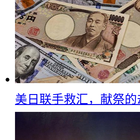
美日联手救汇，献祭的