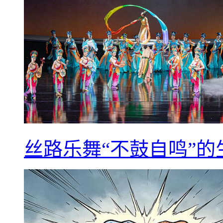
丝路乐舞“不鼓自鸣”