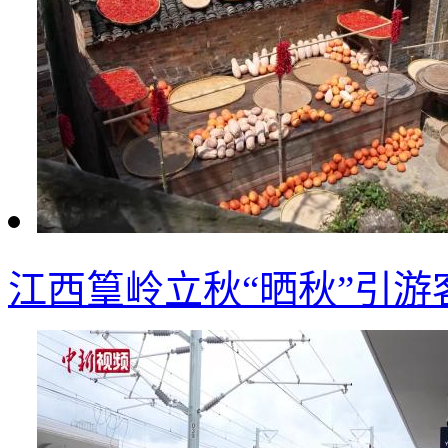
江西篁岭立秋“晒秋”引游