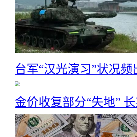
台军“汉光演习”状况频
金价收复部分“失地” 