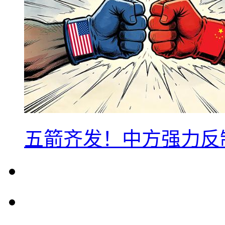
五箭齐发！中方强力反