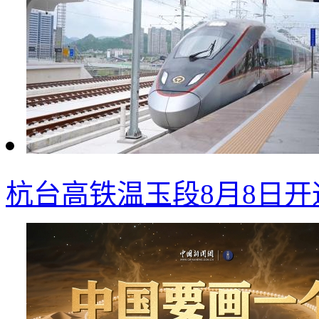
杭台高铁温玉段8月8日开