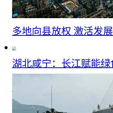
多地向县放权 激活发
湖北咸宁：长江赋能绿