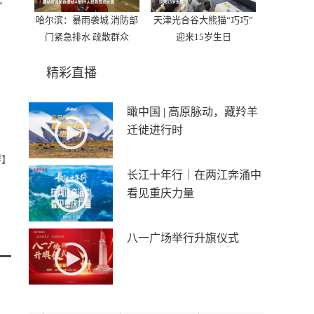
哈尔滨：暴雨袭城 消防部
天津光合谷大熊猫“巧巧”
门紧急排水 疏散群众
迎来15岁生日
精彩直播
瞰中国 | 高原脉动，藏羚羊
迁徙进行时
群】
长江十年行｜在两江奔涌中
看见重庆力量
八一广场举行升旗仪式