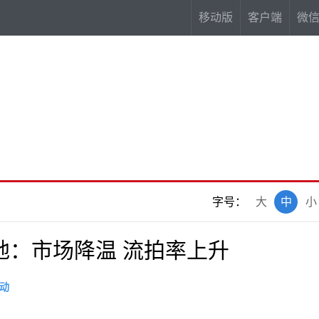
移动版
客户端
微
字号：
大
中
小
地：市场降温 流拍率上升
动