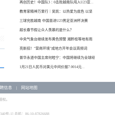
再创历史！中国队3∶0击败越南队闯入U23亚...
教育家精神万里行｜吴凯：以热爱为底色 以坚
守...
三球完胜越南 中国首进U23男足亚洲杯决赛
超长春节假让众人羡慕的是什么？
中央气象台继续发布黄色预警 湘黔桂等地有雨
雪...
亮新招！“营商环境”成地方开年会议高频词
普华永道中国主席何睦宁：中国将继续为全球经
济...
1月21日人民币对美元中间价报7.0014元...
聘信息
|
网站地图
授权。
340号-1
] 总机：86-10-87826688