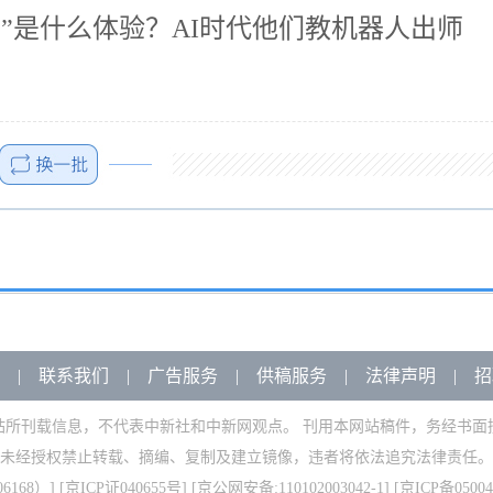
”是什么体验？AI时代他们教机器人出师
|
联系我们
|
广告服务
|
供稿服务
|
法律声明
|
招
站所刊载信息，不代表中新社和中新网观点。 刊用本网站稿件，务经书面
未经授权禁止转载、摘编、复制及建立镜像，违者将依法追究法律责任。
168）
] [
京ICP证040655号
] [京公网安备:110102003042-1] [
京ICP备05004