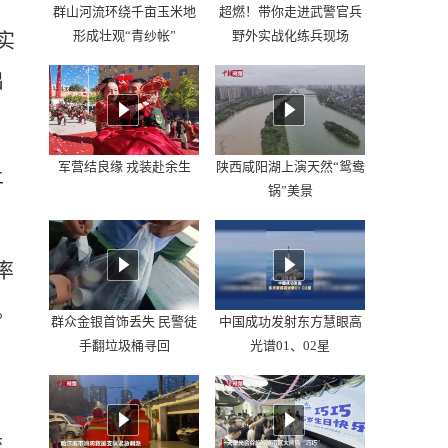
群山河流环绕千亩玉米地
超燃！带你走进武警官兵
形成壮观“青纱帐”
野外实战化练兵现场
实
出
军营结良缘 戎装赴余生
陕西咸阳湖上演天然“鸳鸯
土
锅”美景
率
。
群众金银首饰丢失 民警徒
中国成功发射东方慧眼高
手翻垃圾桶寻回
光谱01、02星
流