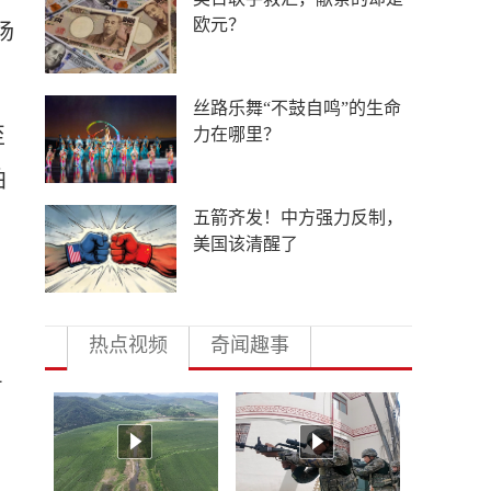
低俗营销的“背锅侠”
场
导弹库存见底，美军急于研
至
发射程1800公里巨炮
拍
中外合作办学提速扩围，国
际高校押注中国未来
、
热点视频
奇闻趣事
占
、