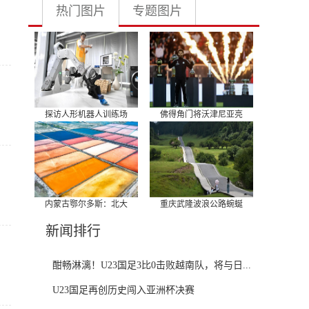
热门图片
专题图片
探访人形机器人训练场
佛得角门将沃津尼亚亮
内蒙古鄂尔多斯：北大
重庆武隆波浪公路蜿蜒
新闻排行
酣畅淋漓！U23国足3比0击败越南队，将与日...
U23国足再创历史闯入亚洲杯决赛