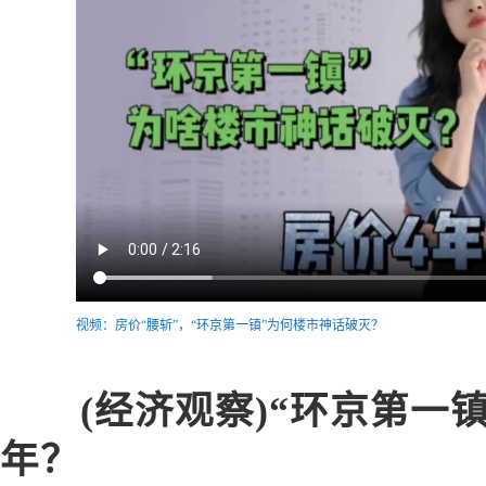
视频：房价“腰斩”，“环京第一镇”为何楼市神话破灭？
(经济观察)“环京第一
年？