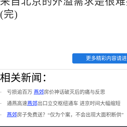
来自北京的外溢需求是很难
(完)
更多精彩内容请进
相关新闻：
·
亏损逾百万
燕郊
房价神话破灭后的痛与反思
·
通燕高速
燕郊
出口立交枢纽通车 进京时间大幅缩短
·
燕郊
房子免费送？“仅为个案，不会出现大面积断供”