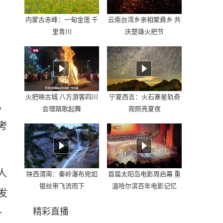
内蒙古赤峰：一甸金莲 千
云南台湾乡亲相聚彝乡 共
里青川
庆楚雄火把节
火把映古城 八方游客四川
宁夏西吉：火石寨星轨奇
，
会理踏歌起舞
观照亮夏夜
考
人
陕西渭南：秦岭瀑布宛如
首届太阳岛电影周启幕 重
银丝带飞流而下
温哈尔滨百年电影记忆
发
精彩直播
一