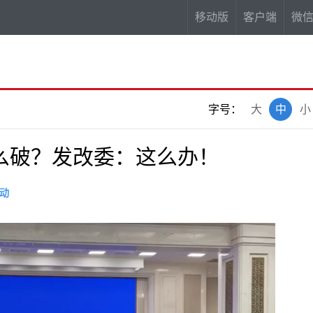
移动版
客户端
微
字号：
大
中
小
么破？发改委：这么办！
动