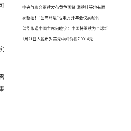
可
中央气象台继续发布黄色预警 湘黔桂等地有雨
雪...
亮新招！“营商环境”成地方开年会议高频词
普华永道中国主席何睦宁：中国将继续为全球经
济...
1月21日人民币对美元中间价报7.0014元...
实
需
集