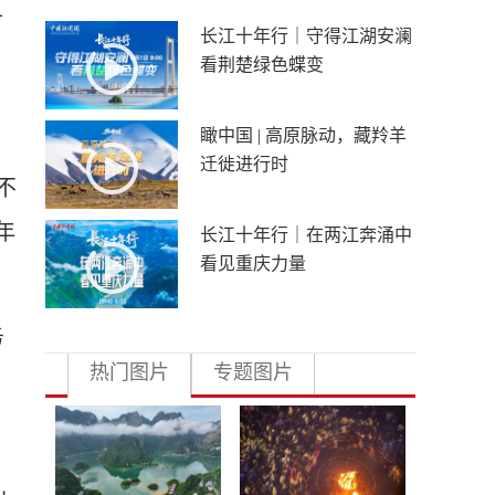
财
长江十年行｜守得江湖安澜
看荆楚绿色蝶变
瞰中国 | 高原脉动，藏羚羊
迁徙进行时
不
年
长江十年行｜在两江奔涌中
看见重庆力量
务
热门图片
专题图片