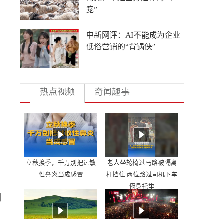
笼”
中新网评：AI不能成为企业
低俗营销的“背锅侠”
热点视频
奇闻趣事
立秋换季，千万别把过敏
老人坐轮椅过马路被隔离
性鼻炎当成感冒
柱挡住 两位路过司机下车
煤
俯身托举
日