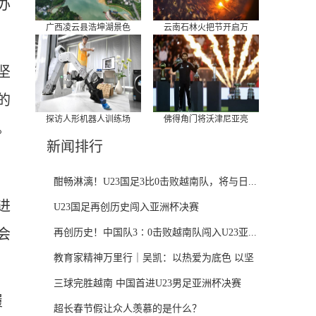
办
广西凌云县浩坤湖景色
云南石林火把节开启万
坚
的
探访人形机器人训练场
佛得角门将沃津尼亚亮
。
新闻排行
酣畅淋漓！U23国足3比0击败越南队，将与日...
进
U23国足再创历史闯入亚洲杯决赛
会
再创历史！中国队3∶0击败越南队闯入U23亚...
教育家精神万里行｜吴凯：以热爱为底色 以坚
守...
三球完胜越南 中国首进U23男足亚洲杯决赛
履
超长春节假让众人羡慕的是什么？