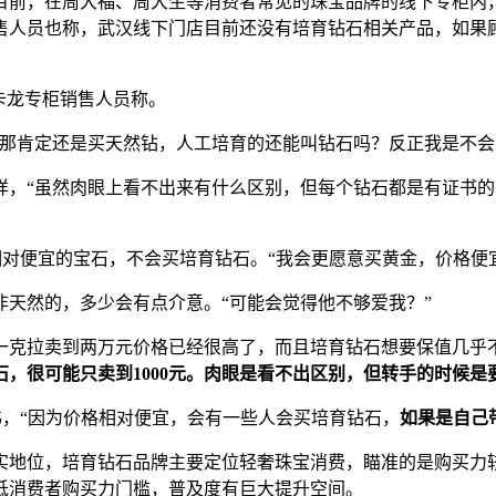
前，在周大福、周大生等消费者常见的珠宝品牌的线下专柜内
售人员也称，武汉线下门店目前还没有培育钻石相关产品，如果
卡龙专柜销售人员称。
肯定还是买天然钻，人工培育的还能叫钻石吗？反正我是不会买
“虽然肉眼上看不出来有什么区别，但每个钻石都是有证书的
对便宜的宝石，不会买培育钻石。“我会更愿意买黄金，价格便
然的，多少会有点介意。“可能会觉得他不够爱我？”
克拉卖到两万元价格已经很高了，而且培育钻石想要保值几乎
石，很可能只卖到1000元。肉眼是看不出区别，但转手的时候
，“因为价格相对便宜，会有一些人会买培育钻石，
如果是自己
地位，培育钻石品牌主要定位轻奢珠宝消费，瞄准的是购买力较
低消费者购买力门槛，普及度有巨大提升空间。