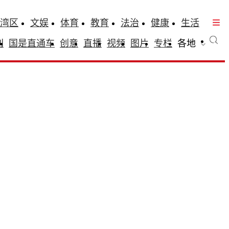
湾区
文娱
体育
教育
法治
健康
生活
刊
国是直通车
创意
直播
视频
图片
专栏
各地