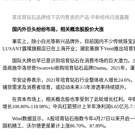
某培育钻石品牌线下店内售卖的产品 中新经纬闫淑鑫摄
国内外巨头纷纷布局，相关概念股股价大涨
事实上，除小白光等新兴品牌外，目前国内不少传统珠宝品
LUSANT露璨旗舰店已在上海开业；潮宏基旗下Venti推出培
国际大牌也早已意识到培育钻石在消费市场的巨大潜力。2018年，美
造商施华洛世奇Swarovki收购培育钻石品牌Diama。2021年，潘
华安证券表示，2021年培育钻石行业整体收入增长24.6%，
铺货需求及消费者培育，或拉动未来3-5年渗透率持续提升。
在资本市场上，相关概念股也享受到了此轮增长红利。中新经纬注
增长108.80%-118.98%；中兵红箭预计上半年净利润6.65亿元
Wind数据显示，A股培育钻石指数今年4月27日以来开启
国机精工、沃尔德更是累计上涨86.70%、87.89%。