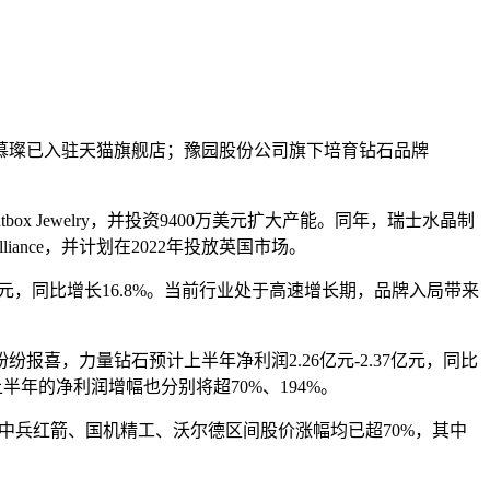
璨已入驻天猫旗舰店；豫园股份公司旗下培育钻石品牌
x Jewelry，并投资9400万美元扩大产能。同年，瑞士水晶制
lliance，并计划在2022年投放英国市场。
亿元，同比增长16.8%。当前行业处于高速增长期，品牌入局带来
喜，力量钻石预计上半年净利润2.26亿元-2.37亿元，同比
22年上半年的净利润增幅也分别将超70%、194%。
中兵红箭、国机精工、沃尔德区间股价涨幅均已超70%，其中