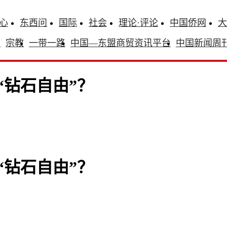
心
东西问
国际
社会
理论·评论
中国侨网
大
识
宗教
一带一路
中国—东盟商贸资讯平台
中国新闻周
“钻石自由”？
“钻石自由”？