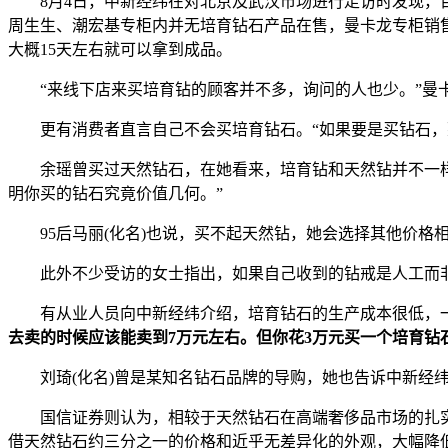
8月4日，中新经纬在对北京及武汉市场进行走访时发现，目
周生生、潮宏基专柜内并无培育钻石产品在售，曼卡龙专柜销
大概15天左右就可以拿到成品。
“来线下店来买培育钻的顾客并不多，询问的人也少。”曼
更有消费者直言自己不会买培育钻石。“如果要是买钻石，那
余瑶曾买过天然钻石，在她看来，培育钻和天然钻并不一样，
明你买的钻石究竟价值几何。”
95后马丽(化名)也说，买不起天然钻，她会选择其他价格相
此外不少受访的女士指出，如果自己收到的钻戒是人工而非天
有从业人员向中新经纬介绍，培育钻石的生产成本很低，一
去卖的时候应该能卖到7万元左右。但你花3万元买一个培育钻
刘琦(化名)曾是某知名钻石品牌的导购，她也告诉中新经纬
国信证券则认为，相较于天然钻石在高端奢侈品市场的扎实
借天然钻石约三分之一的价格和近乎无差异化的外观，大幅降