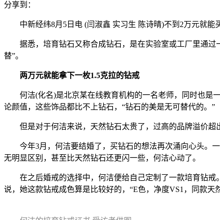
分享到：
中新经纬8月5日电 (闫淑鑫 实习生 陈诗晴)不到2万元
据悉，培育钻石又称合成钻石，是在实验室或工厂里通过一定
替”。
两万元就能拿下一枚1.5克拉的钻戒
何洁(化名)是北京某在线教育机构的一名老师，同时也是一
论颜值，这些饰品都比不上钻石，“钻石的美是无可替代的。”
但是对于何洁来说，天然钻石太贵了，过高的品牌溢价超出
今年3月，何洁要结婚了，买钻石的想法再次涌向心头。一次
无明显区别，甚至比天然钻石还更闪一些，何洁心动了。
在之后婚戒的选择中，何洁便给自己定制了一款培育钻戒。“
说，她这款钻戒成色算是比较好的，“E色，净度VS1，同款天