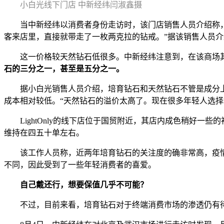
小白光线下门店 中新经纬闫淑鑫摄
当中新经纬以消费者身份走访时，该门店销售人员介绍称，最
客来店里，直接就带走了一枚两克拉的钻戒。”据该销售人员介
这一价格较天然钻石低很多。中新经纬注意到，在该商场其他
石的三分之一，甚至是五分之一。
据小白光销售人员介绍，培育钻石和天然钻石不管是成分上
成本相对较低。“天然钻石的溢价太高了。现在很多年轻人选择
LightOnly的线下店位于国贸附近，其店内成色稍好一些
维持在四五十单左右。
该工作人员称，近两年培育钻石的关注度的确非常高，疫情
不同，因此受到了一些年轻消费者的喜爱。
自己戴还行，想要保值几乎不可能？
不过，目前来看，培育钻石对于终端消费市场的渗透仍有