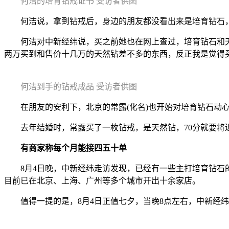
何洁的培育钻戒证书 受访者供图
何洁说，拿到钻戒后，身边的朋友都没看出来是培育钻石，“
何洁对中新经纬说，买之前她也在网上查过，培育钻石和天然
两万买到和售价十几万的天然钻差不多的东西，反正我是觉得
何洁到手的钻戒成品 受访者供图
在朋友的安利下，北京的常露(化名)也开始对培育钻石动心
去年结婚时，常露买了一枚钻戒，是天然钻，70分就要将近两万
有商家称每个月能接四五十单
8月4日晚，中新经纬走访发现，已经有一些主打培育钻石的品牌在北
目前已在北京、上海、广州等多个城市开出十余家店。
值得一提的是，8月4日正值七夕，当晚8点左右，中新经纬