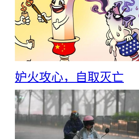
妒火攻心，自取灭亡