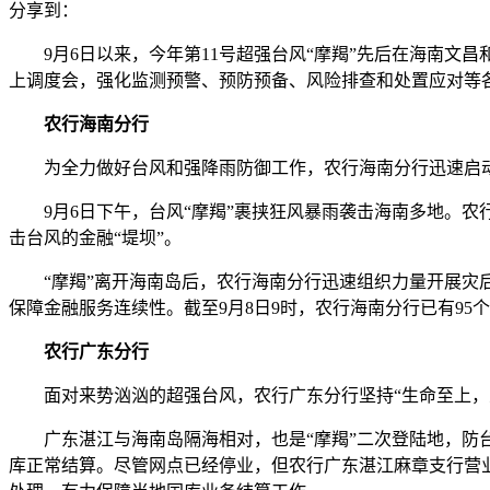
分享到：
9月6日以来，今年第11号超强台风“摩羯”先后在海南文
上调度会，强化监测预警、预防预备、风险排查和处置应对等各
农行海南分行
为全力做好台风和强降雨防御工作，农行海南分行迅速启动
9月6日下午，台风“摩羯”裹挟狂风暴雨袭击海南多地。农
击台风的金融“堤坝”。
“摩羯”离开海南岛后，农行海南分行迅速组织力量开展灾后
保障金融服务连续性。截至9月8日9时，农行海南分行已有95
农行广东分行
面对来势汹汹的超强台风，农行广东分行坚持“生命至上，人
广东湛江与海南岛隔海相对，也是“摩羯”二次登陆地，防台
库正常结算。尽管网点已经停业，但农行广东湛江麻章支行营