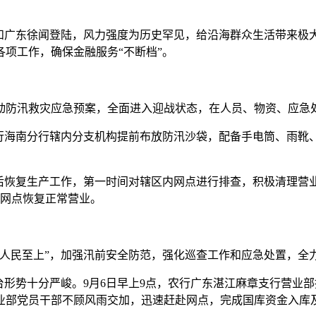
昌和广东徐闻登陆，风力强度为历史罕见，给沿海群众生活带来极
项工作，确保金融服务“不断档”。
防汛救灾应急预案，全面进入迎战状态，在人员、物资、应急处
行海南分行辖内分支机构提前布放防汛沙袋，配备手电筒、雨靴
恢复生产工作，第一时间对辖区内网点进行排查，积极清理营
个网点恢复正常营业。
民至上”，加强汛前安全防范，强化巡查工作和应急处置，全
形势十分严峻。9月6日早上9点，农行广东湛江麻章支行营业
业部党员干部不顾风雨交加，迅速赶赴网点，完成国库资金入库