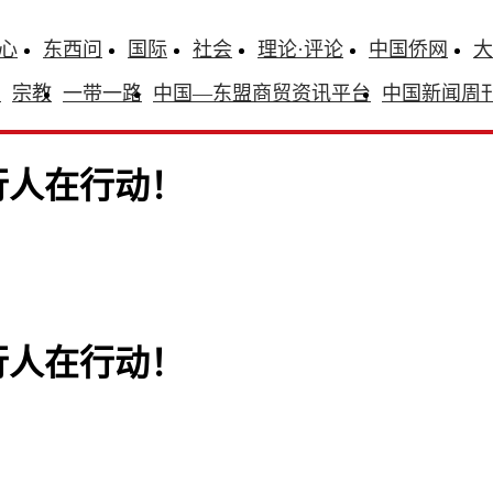
心
东西问
国际
社会
理论·评论
中国侨网
大
识
宗教
一带一路
中国—东盟商贸资讯平台
中国新闻周
行人在行动！
行人在行动！