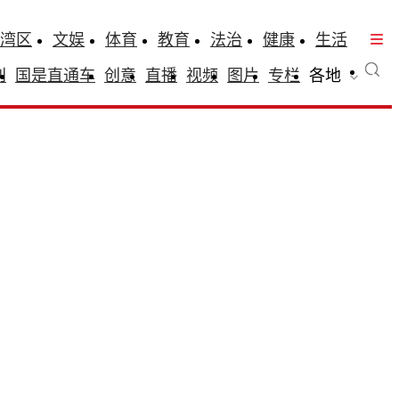
湾区
文娱
体育
教育
法治
健康
生活
刊
国是直通车
创意
直播
视频
图片
专栏
各地