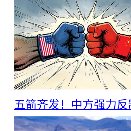
五箭齐发！中方强力反