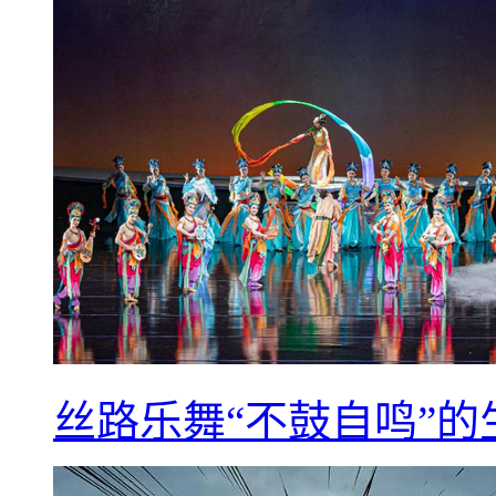
丝路乐舞“不鼓自鸣”