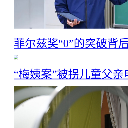
菲尔兹奖“0”的突破背
“梅姨案”被拐儿童父