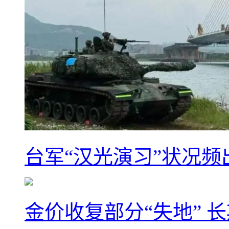
台军“汉光演习”状况频
金价收复部分“失地” 