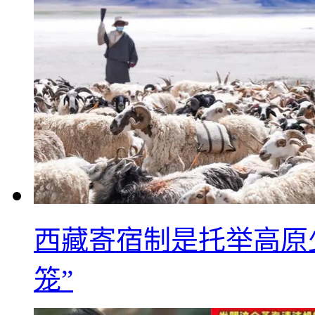
西藏寄宿制是托举高原
笼”