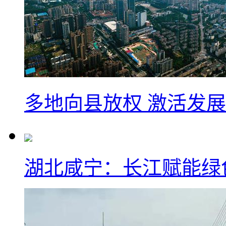
多地向县放权 激活发
湖北咸宁：长江赋能绿