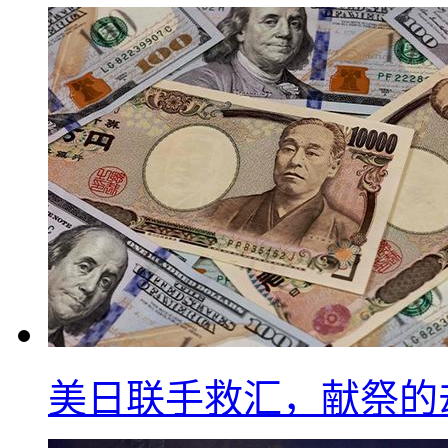
美日联手救汇，献祭的