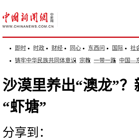
即时
时政
财经
同心
东西问
国际
社
铸牢中华民族共同体意识
宗教
一带一路
中国—
沙漠里养出“澳龙”
“虾塘”
分享到：