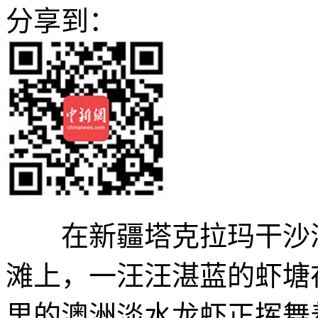
分享到：
在新疆塔克拉玛干沙漠
滩上，一汪汪湛蓝的虾塘
里的澳洲淡水龙虾正挥舞