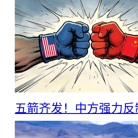
五箭齐发！中方强力反