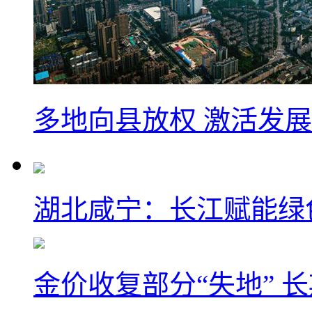
多地向县放权 激活发
湖北咸宁：长江赋能绿
金价收复部分“失地” 