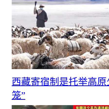
西藏寄宿制是托举高原
笼”