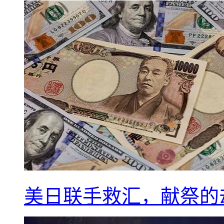
美日联手救汇，献祭的