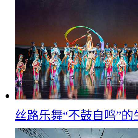
丝路乐舞“不鼓自鸣”