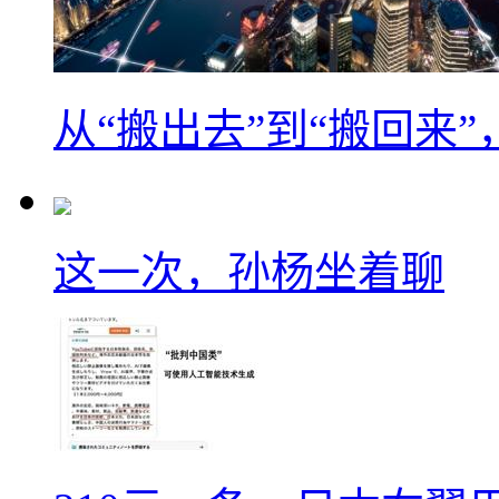
从“搬出去”到“搬回来
这一次，孙杨坐着聊