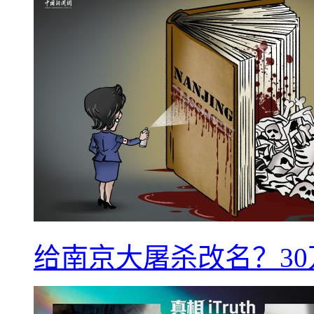
给南京大屠杀改名？3