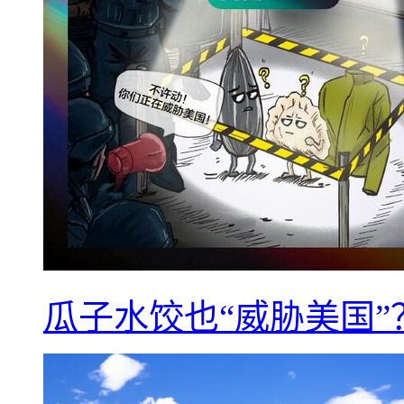
瓜子水饺也“威胁美国”