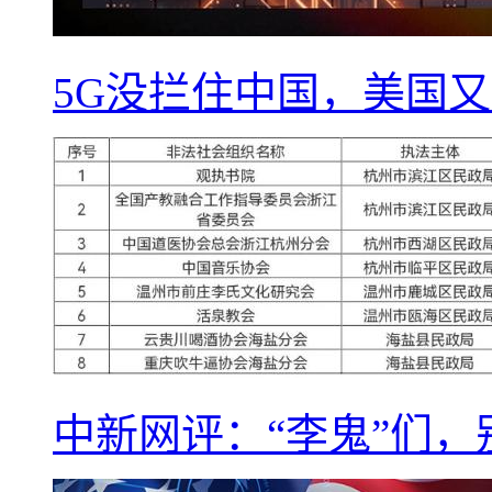
5G没拦住中国，美国又
中新网评：“李鬼”们，