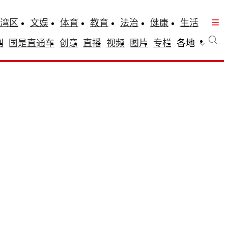
湾区
文娱
体育
教育
法治
健康
生活
刊
国是直通车
创意
直播
视频
图片
专栏
各地