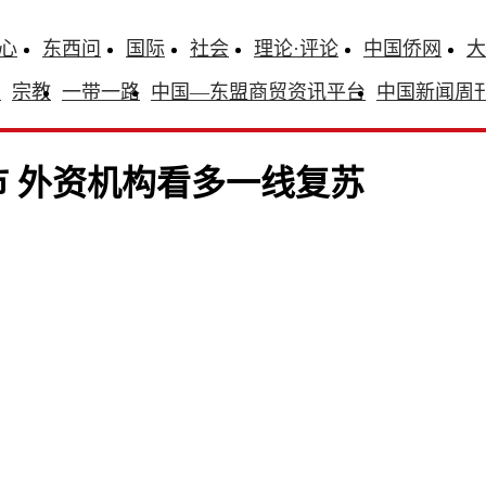
心
东西问
国际
社会
理论·评论
中国侨网
大
识
宗教
一带一路
中国—东盟商贸资讯平台
中国新闻周
市 外资机构看多一线复苏