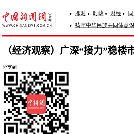
即时
时政
财经
同
铸牢中华民族共同体意
（经济观察）广深“接力”稳楼
分享到：