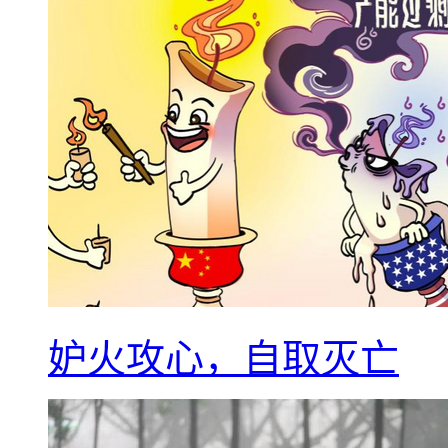
妒火攻心，自取灭亡