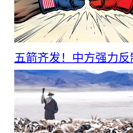
五箭齐发！中方强力反