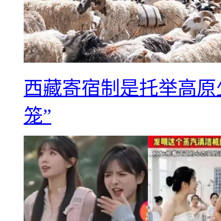
西藏寄宿制是托举高原
笼”