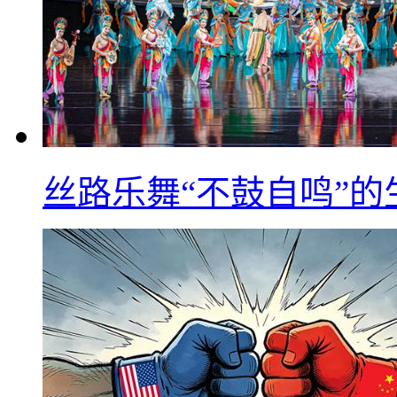
丝路乐舞“不鼓自鸣”