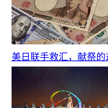
美日联手救汇，献祭的