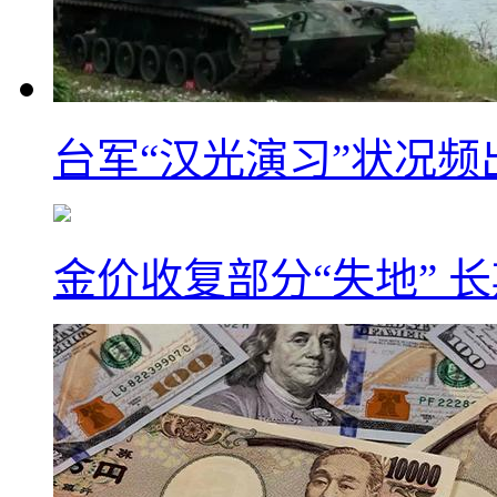
台军“汉光演习”状况频
金价收复部分“失地” 