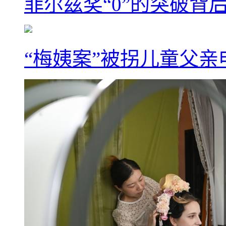
菲尔兹奖“0”的突破背
“梅姨案”被拐儿童父