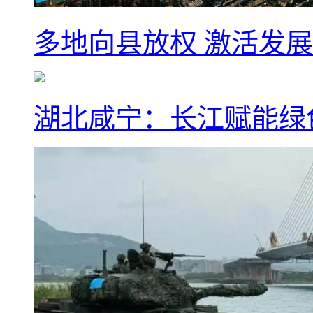
多地向县放权 激活发
湖北咸宁：长江赋能绿