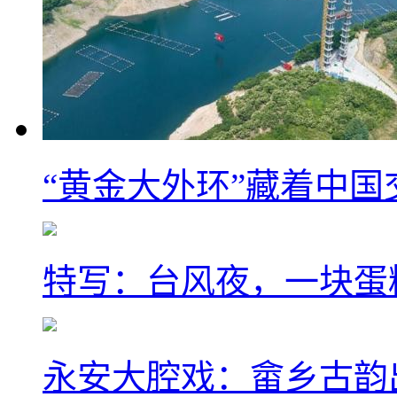
“黄金大外环”藏着中
特写：台风夜，一块蛋
永安大腔戏：畲乡古韵