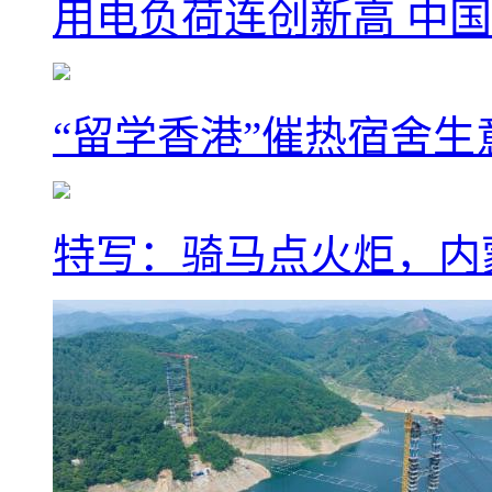
用电负荷连创新高 中国
“留学香港”催热宿舍生
特写：骑马点火炬，内