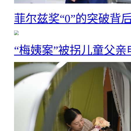
菲尔兹奖“0”的突破背
“梅姨案”被拐儿童父