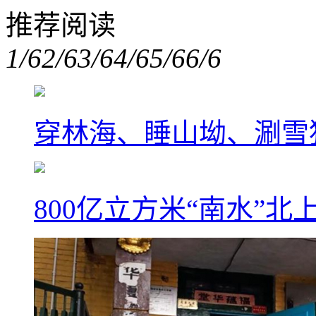
推荐阅读
1/6
2/6
3/6
4/6
5/6
6/6
穿林海、睡山坳、涮雪
800亿立方米“南水”北