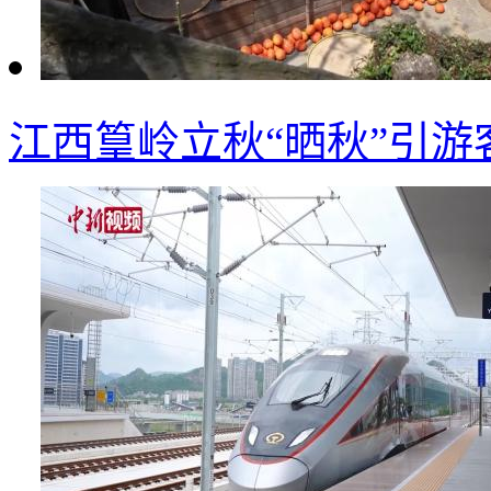
江西篁岭立秋“晒秋”引游