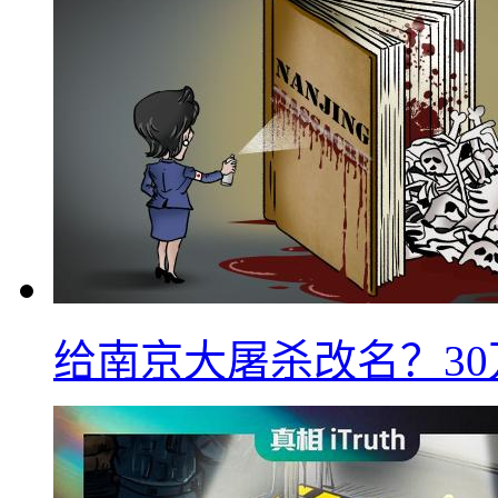
给南京大屠杀改名？3