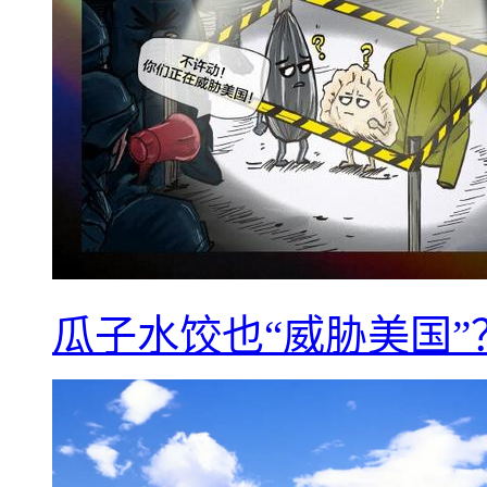
瓜子水饺也“威胁美国”