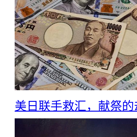
美日联手救汇，献祭的