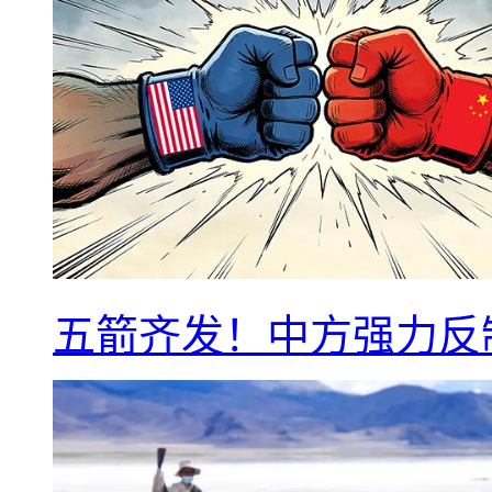
五箭齐发！中方强力反