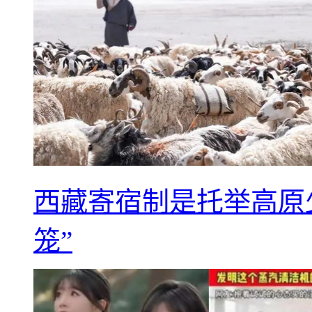
西藏寄宿制是托举高原
笼”