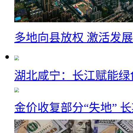
多地向县放权 激活发
湖北咸宁：长江赋能绿
金价收复部分“失地” 