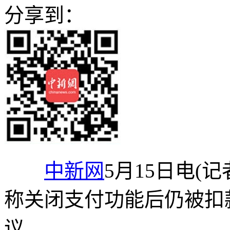
分享到：
中新网
5月15日电(
称关闭支付功能后仍被扣款
议。