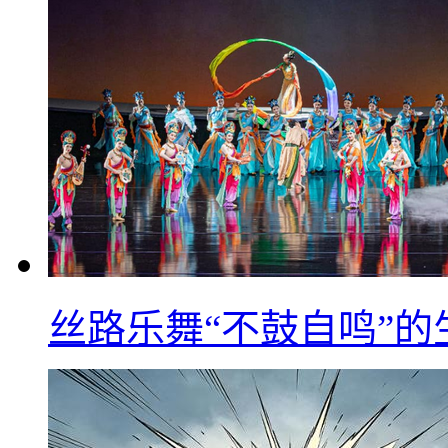
丝路乐舞“不鼓自鸣”