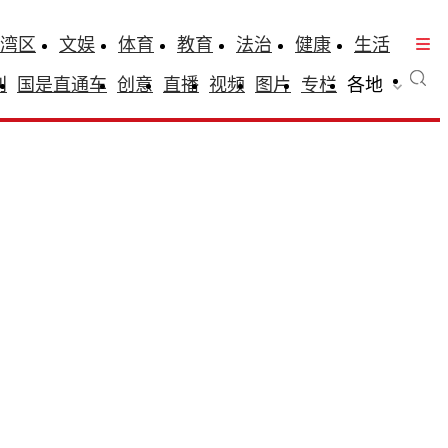
湾区
文娱
体育
教育
法治
健康
生活
刊
国是直通车
创意
直播
视频
图片
专栏
各地