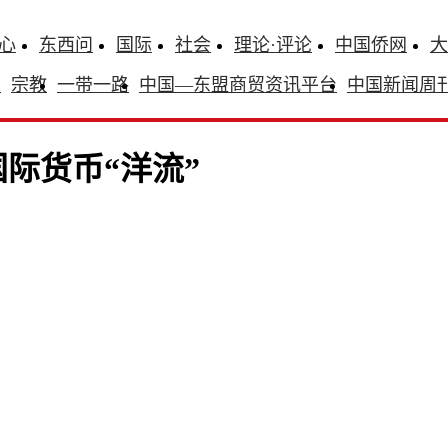
心
东西问
国际
社会
理论·评论
中国侨网
大
识
宗教
一带一路
中国—东盟商贸资讯平台
中国新闻周
际货币“洋流”