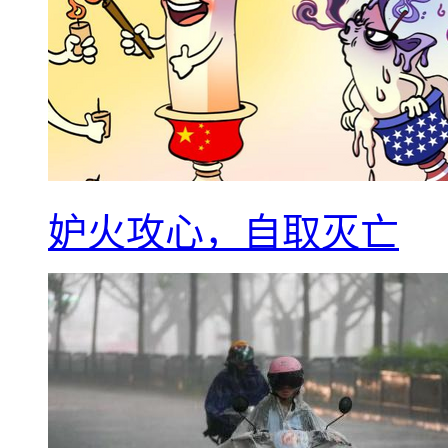
妒火攻心，自取灭亡