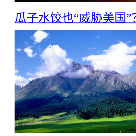
瓜子水饺也“威胁美国”