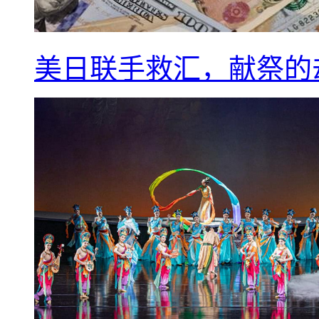
美日联手救汇，献祭的