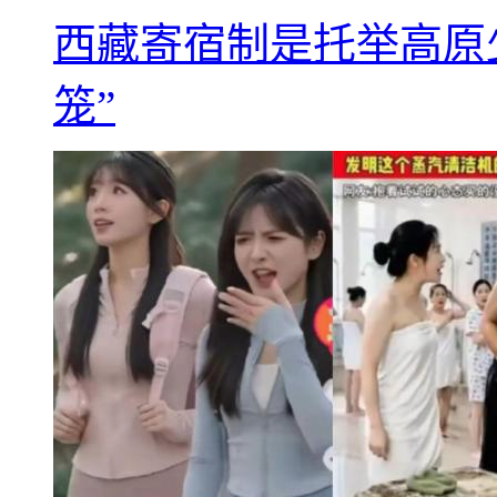
西藏寄宿制是托举高原
笼”