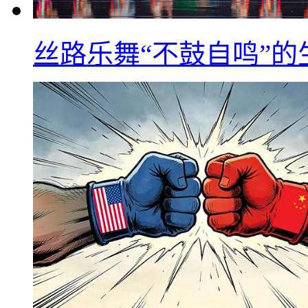
丝路乐舞“不鼓自鸣”