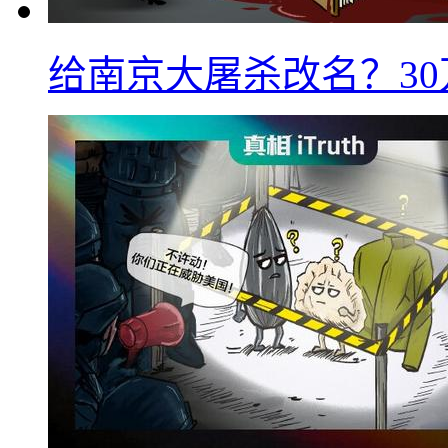
给南京大屠杀改名？3