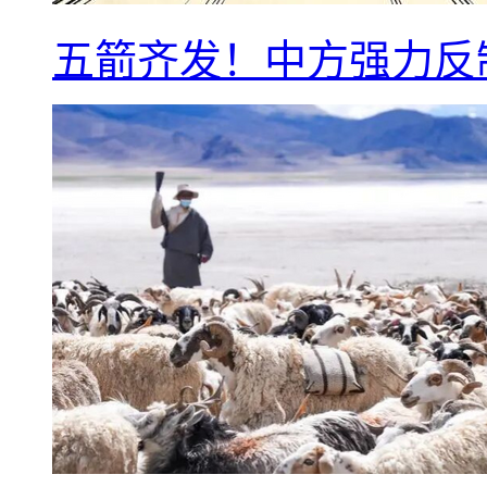
五箭齐发！中方强力反