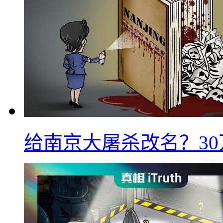
给南京大屠杀改名？3