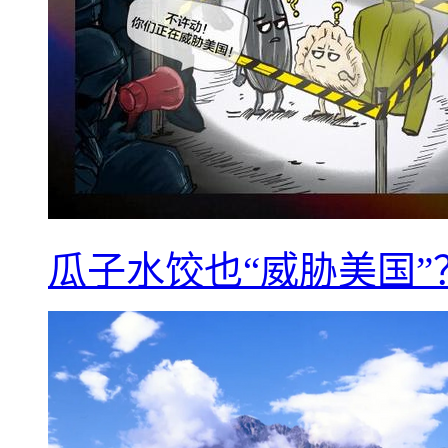
瓜子水饺也“威胁美国”