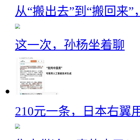
从“搬出去”到“搬回来
这一次，孙杨坐着聊
210元一条，日本右翼