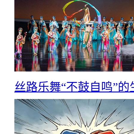
丝路乐舞“不鼓自鸣”