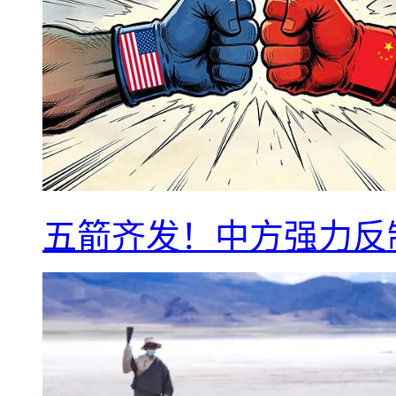
五箭齐发！中方强力反