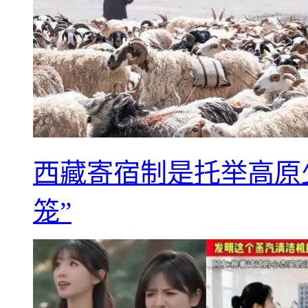
西藏寄宿制是托举高原
笼”