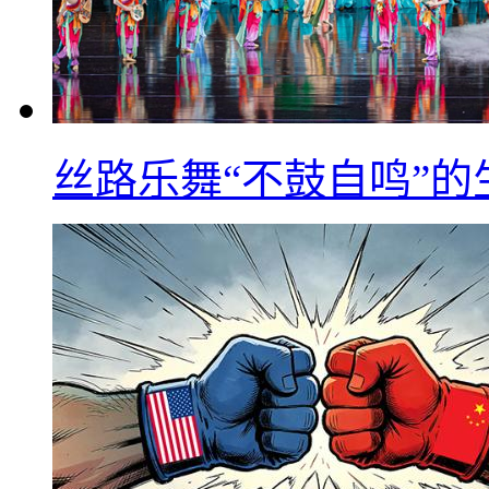
丝路乐舞“不鼓自鸣”