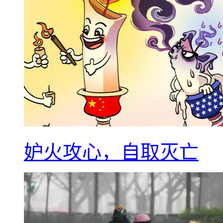
妒火攻心，自取灭亡