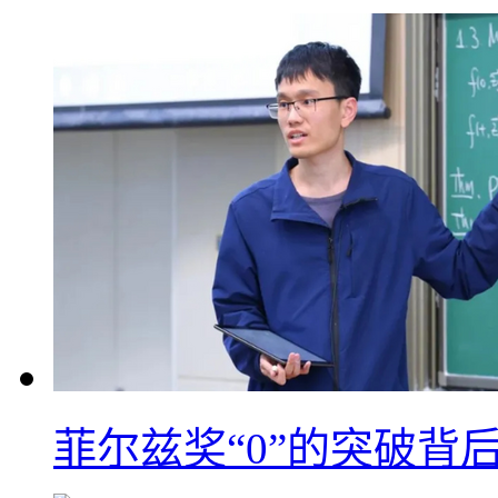
菲尔兹奖“0”的突破背