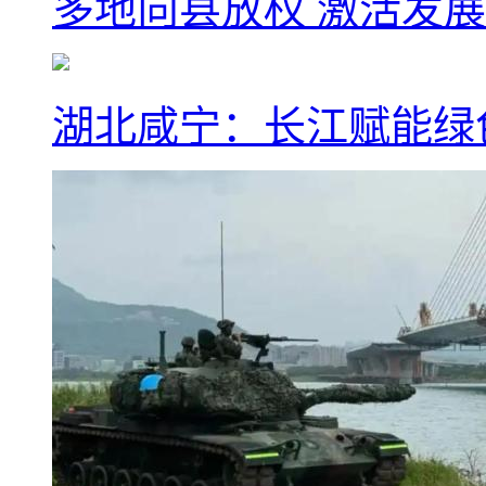
多地向县放权 激活发
湖北咸宁：长江赋能绿