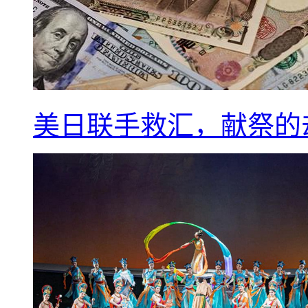
美日联手救汇，献祭的