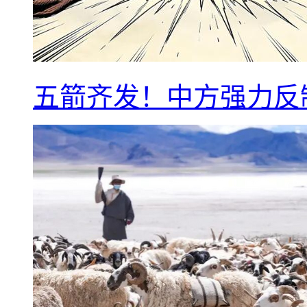
五箭齐发！中方强力反