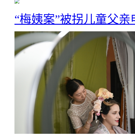
“梅姨案”被拐儿童父