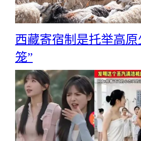
西藏寄宿制是托举高原
笼”