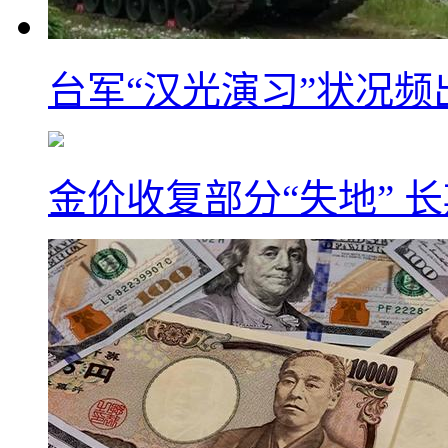
台军“汉光演习”状况频
金价收复部分“失地” 