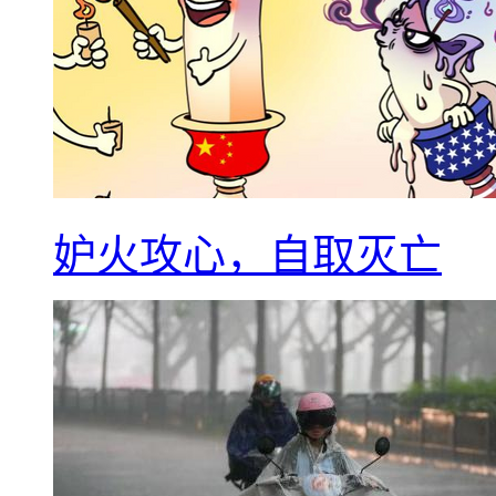
妒火攻心，自取灭亡