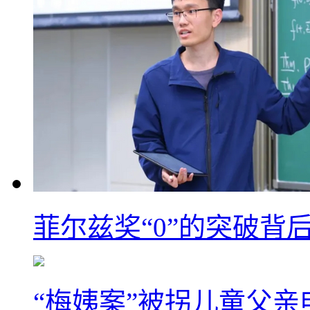
菲尔兹奖“0”的突破背
“梅姨案”被拐儿童父