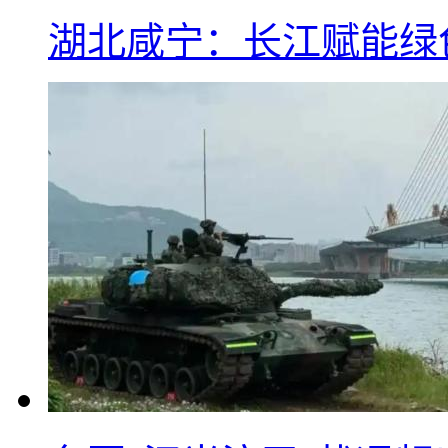
湖北咸宁：长江赋能绿