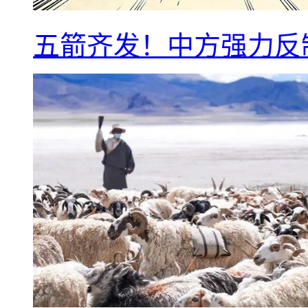
五箭齐发！中方强力反