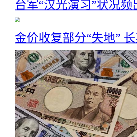
台军“汉光演习”状况频
金价收复部分“失地” 