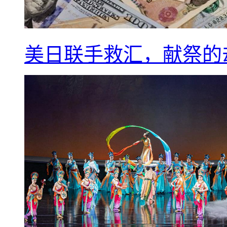
美日联手救汇，献祭的