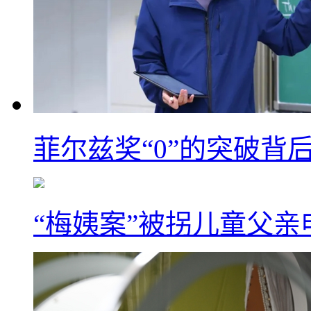
菲尔兹奖“0”的突破背
“梅姨案”被拐儿童父