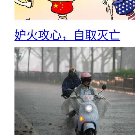
妒火攻心，自取灭亡