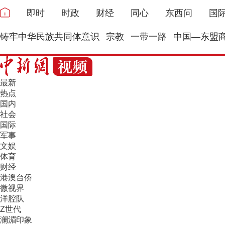
即时
时政
财经
同心
东西问
国
铸牢中华民族共同体意识
宗教
一带一路
中国—东盟
最新
热点
国内
社会
国际
军事
文娱
体育
财经
港澳台侨
微视界
洋腔队
Z世代
澜湄印象