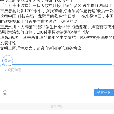
中传王牌专业取消艺考，释放什么信号？
【百万庄小课堂】三伏天蚊虫叮咬止痒存误区 医生提醒勿乱用“
重庆忠县配备1200余个手摇报警器 打通预警信息传递“最后一公
这很中国·科技在场丨戈壁里的蓝色“向日葵”：在米桑油田，中国技
时政微视频丨习近平与世界遗产：鼓浪琴韵
重庆永川：大熊猫“青露”5岁生日会举行 抱西蓝花、趴蘑菇萌态
遇到洪涝如何自救，100秒掌握洪涝避险“躲”与“防”→
华裔Z视界｜马来西亚华裔青年的中文情结：说好中文是很酷的
发表评论
文明上网理性发言，请遵守新闻评论服务协议
登录
畅言一下
暂无评论