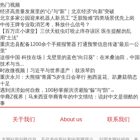
热门视频
经济高质量发展里的“心”与“新”｜北京经济“向新”突破
北京多家公园迎来机器人新员工 “乏脏险难”四类场景优先上岗
中传王牌专业取消艺考，释放什么信号？
【百万庄小课堂】三伏天蚊虫叮咬止痒存误区 医生提醒勿乱
用“土法”
重庆忠县配备1200余个手摇报警器 打通预警信息传递“最后一公
里”
这很中国·科技在场丨戈壁里的蓝色“向日葵”：在米桑油田，中国
技术与当...
时政微视频丨习近平与世界遗产：鼓浪琴韵
重庆永川：大熊猫“青露”5岁生日会举行 抱西蓝花、趴蘑菇萌态
十足
遇到洪涝如何自救，100秒掌握洪涝避险“躲”与“防”→
华裔Z视界｜马来西亚华裔青年的中文情结：说好中文是很酷的
事
关于我们
About us
联系我们
本网站所刊载信息，不代表中新社和中新网观点。 刊用本网站稿件，务