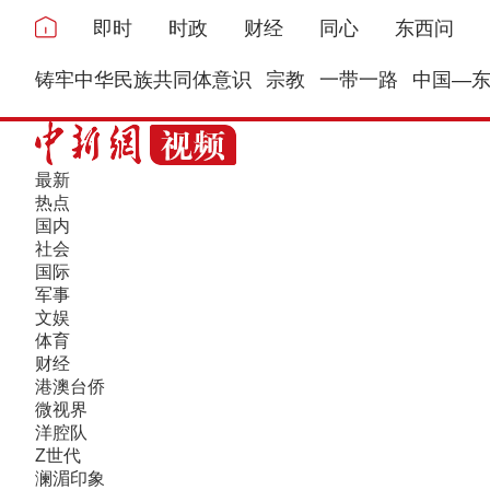
即时
时政
财经
同心
东西问
铸牢中华民族共同体意识
宗教
一带一路
中国—
最新
热点
国内
社会
国际
军事
文娱
体育
财经
港澳台侨
微视界
洋腔队
Z世代
澜湄印象