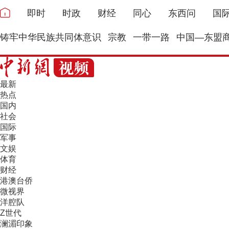
即时
时政
财经
同心
东西问
国
铸牢中华民族共同体意识
宗教
一带一路
中国—东盟
最新
热点
国内
社会
国际
军事
文娱
体育
财经
港澳台侨
微视界
洋腔队
Z世代
澜湄印象