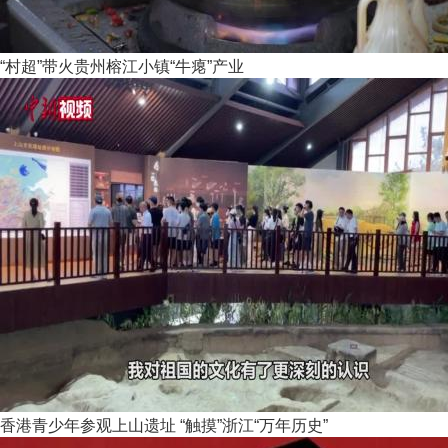
“村超”带火贵州榕江小镇“牛瘪”产业
香港青少年参观上山遗址 “触摸”浙江“万年历史”