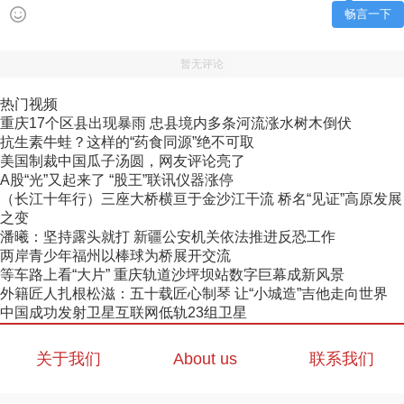
畅言一下
暂无评论
热门视频
重庆17个区县出现暴雨 忠县境内多条河流涨水树木倒伏
抗生素牛蛙？这样的“药食同源”绝不可取
美国制裁中国瓜子汤圆，网友评论亮了
A股“光”又起来了 “股王”联讯仪器涨停
（长江十年行）三座大桥横亘于金沙江干流 桥名“见证”高原发展
之变
潘曦：坚持露头就打 新疆公安机关依法推进反恐工作
两岸青少年福州以棒球为桥展开交流
等车路上看“大片” 重庆轨道沙坪坝站数字巨幕成新风景
外籍匠人扎根松滋：五十载匠心制琴 让“小城造”吉他走向世界
中国成功发射卫星互联网低轨23组卫星
关于我们
About us
联系我们