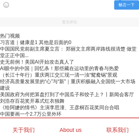
畅言一下
暂无评论
热门视频
习言道｜健康是1 其他是后面的0
中国国民党前副主席夏立言： 郑丽文主席两岸路线很清楚 做堂
堂正正中国...
史无前例！美国AI开始攻击真人了
AI眼中的中国｜回忆杀！那些藏在运动里的青春与热爱
（长江十年行）重庆两江交汇现一清一浊“鸳鸯锅”景观
经济高质量发展里的“心”与“新”｜重庆积极融入全国统一大市场
建设
美国政府为何把算盘打到了中国瓜子和饺子上？丨新闻会客厅
刘浩存百花奖开幕式红衣独舞
《给阿嬷的情书》主演李思潼、王彦桐百花奖同台合唱
中国要画一个2.7万公里外环
关于我们
About us
联系我们