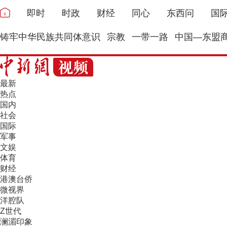
即时
时政
财经
同心
东西问
国
铸牢中华民族共同体意识
宗教
一带一路
中国—东盟
最新
热点
国内
社会
国际
军事
文娱
体育
财经
港澳台侨
微视界
洋腔队
Z世代
澜湄印象