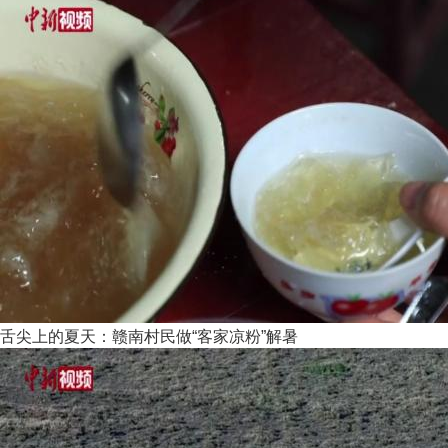
舌尖上的夏天：赣南村民做“客家凉粉”解暑