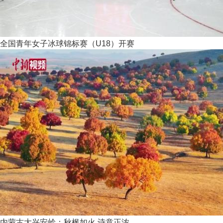
全国青年女子冰球锦标赛（U18）开赛
内蒙古大兴安岭：秋枫如火 诗意正浓