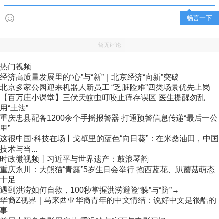
畅言一下
暂无评论
热门视频
经济高质量发展里的“心”与“新”｜北京经济“向新”突破
北京多家公园迎来机器人新员工 “乏脏险难”四类场景优先上岗
【百万庄小课堂】三伏天蚊虫叮咬止痒存误区 医生提醒勿乱
用“土法”
重庆忠县配备1200余个手摇报警器 打通预警信息传递“最后一公
里”
这很中国·科技在场丨戈壁里的蓝色“向日葵”：在米桑油田，中国
技术与当...
时政微视频丨习近平与世界遗产：鼓浪琴韵
重庆永川：大熊猫“青露”5岁生日会举行 抱西蓝花、趴蘑菇萌态
十足
遇到洪涝如何自救，100秒掌握洪涝避险“躲”与“防”→
华裔Z视界｜马来西亚华裔青年的中文情结：说好中文是很酷的
事