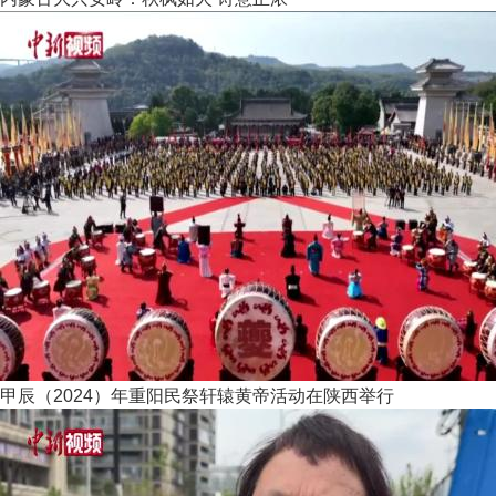
甲辰（2024）年重阳民祭轩辕黄帝活动在陕西举行