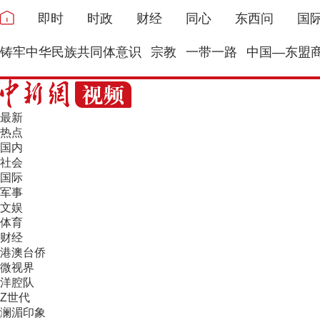
即时
时政
财经
同心
东西问
国
铸牢中华民族共同体意识
宗教
一带一路
中国—东盟
最新
热点
国内
社会
国际
军事
文娱
体育
财经
港澳台侨
微视界
洋腔队
Z世代
澜湄印象