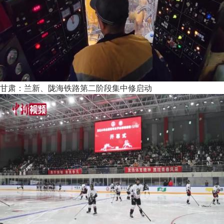
甘肃：兰新、陇海铁路第二阶段集中修启动