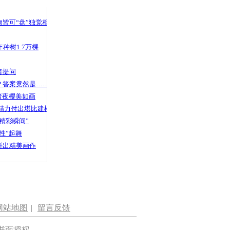
皆可“盘”独觉相声
种树1.7万棵
者提问
？答案竟然是……
渚夜樱美如画
精力付出堪比建楼
精彩瞬间”
性”起舞
拼出精美画作
网站地图
|
留言反馈
书面授权。