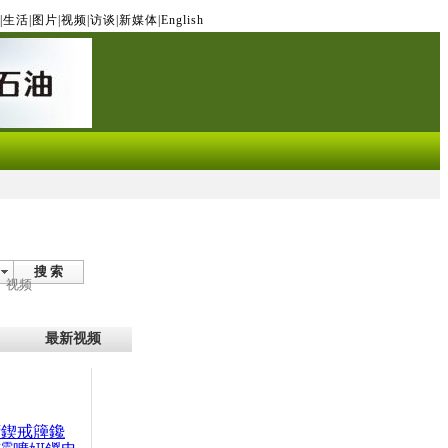
|
生活
|
图片
|
视频
|
访谈
|
新媒体
|
English
搜 索
视频
最新视频
腑鍥戒簰鑱