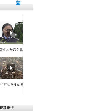
牺牲 21年后女儿从警
子在江边放生80斤蛇
视频排行