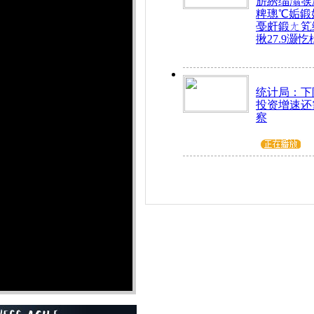
旂綉缁滃彂
粺璁℃姤鍛
戞皯鍛ㄤ笂
揪27.9灏忔
统计局：下
投资增速还
察