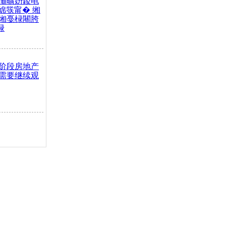
灞曠姸鍐电
婂彂甯� 缃
缃戞椂闀胯
椂
阶段房地产
需要继续观