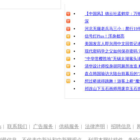
【中国风】德云社孟鹤堂：万物
深
河北无腿老兵马三小：爬行19年
信号灯Plus！浑身都亮
美国发言人即兴用中文回答记
现代密码学之父如何保存密码
“中华赏樱胜地”无锡太湖鼋头
清华设计师投身胡同厕所改造 
盘点韩国瑜访大陆台前幕后的“
想过桥就得跳舞！游客上桥“魔
祁连山下玉石画师用废弃玉石
s
|
联系我们
|
广告服务
|
供稿服务
|
法律声明
|
招聘信息
|
刊载信息，不代表中新社和中新网观点。 刊用本网站稿件，务经