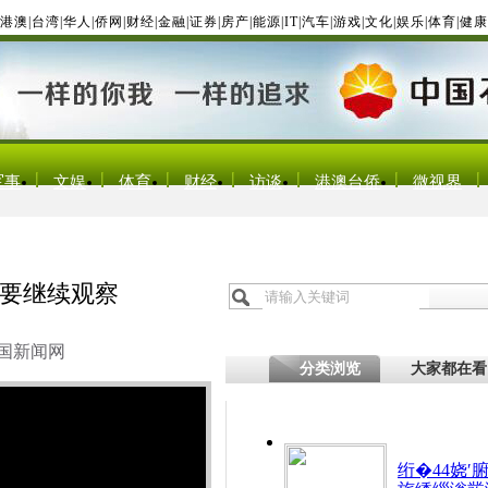
港澳
|
台湾
|
华人
|
侨网
|
财经
|
金融
|
证券
|
房产
|
能源
|
IT
|
汽车
|
游戏
|
文化
|
娱乐
|
体育
|
健康
军事
文娱
体育
财经
访谈
港澳台侨
微视界
要继续观察
国新闻网
分类浏览
大家都在看
绗�44娆′