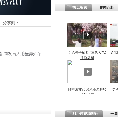
热点视频
趣闻八卦
分享到：
为给孩子拍照 “三代人”猛
父亲
新闻发言人毛盛勇介绍
摇海棠树
陆军海拔3000米高原检验
男
训练成果
责任编辑：【
刘羡
】
24小时视频排行
一周