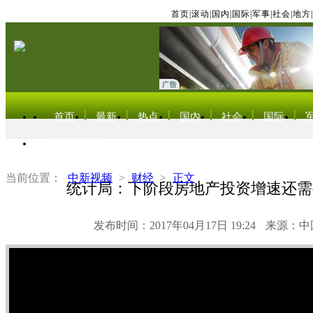
首页
|
滚动
|
国内
|
国际
|
军事
|
社会
|
地方
|
首页
最新
热点
国内
社会
国际
东北亚电视网
当前位置：
中新视频
>
财经
>
正文
统计局：下阶段房地产投资增速还需
发布时间：2017年04月17日 19:24
来源：中