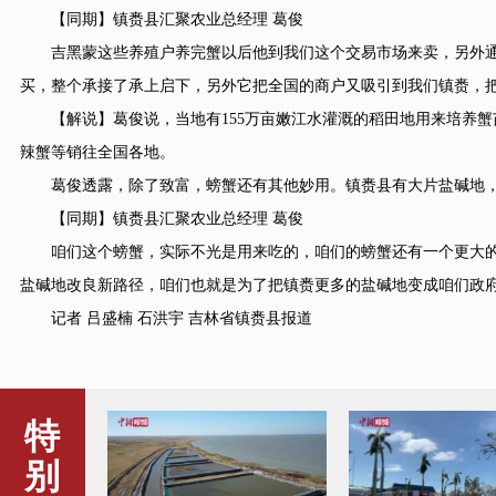
【同期】镇赉县汇聚农业总经理 葛俊
吉黑蒙这些养殖户养完蟹以后他到我们这个交易市场来卖，另外通
买，整个承接了承上启下，另外它把全国的商户又吸引到我们镇赉，
【解说】葛俊说，当地有155万亩嫩江水灌溉的稻田地用来培养蟹
辣蟹等销往全国各地。
葛俊透露，除了致富，螃蟹还有其他妙用。镇赉县有大片盐碱地，
【同期】镇赉县汇聚农业总经理 葛俊
咱们这个螃蟹，实际不光是用来吃的，咱们的螃蟹还有一个更大的
盐碱地改良新路径，咱们也就是为了把镇赉更多的盐碱地变成咱们政
记者 吕盛楠 石洪宇 吉林省镇赉县报道
特
别