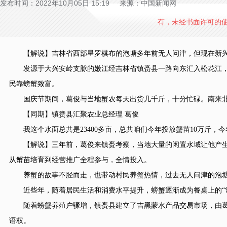
发布时间：2022年10月05日 15:19 来源：中国新闻网
有，未经书面许可的
【解说】吉林省西部星罗棋布的泡塘多年前无人问津，但现在新兴的
发源于大兴安岭支脉的嫩江经吉林省镇赉县一路向东汇入松花江，
民靠螃蟹致富。
国庆节期间，葛俊与当地蟹农每天出货几千斤，十分忙碌。南来北
【同期】镇赉县汇聚农业总经理 葛俊
我这个水面总共是23400多亩，总共咱们今年投放蟹苗10万斤，今
【解说】三年前，葛俊来镇赉考察，当地大量的闲置水域让他产生
从蟹苗培育到经营推广全程参与，全情投入。
养蟹的故事不胫而走，也带动村民养蟹热情，过去无人问津的泡塘
近些年，随着居民生活和消费水平提升，螃蟹逐渐成为餐桌上的“常
随着螃蟹养殖户骤增，镇赉县建立了吉黑蒙水产品交易市场，由葛
语权。