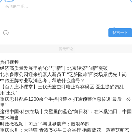
畅言一下
暂无评论
热门视频
经济高质量发展里的“心”与“新”｜北京经济“向新”突破
北京多家公园迎来机器人新员工 “乏脏险难”四类场景优先上岗
中传王牌专业取消艺考，释放什么信号？
【百万庄小课堂】三伏天蚊虫叮咬止痒存误区 医生提醒勿乱
用“土法”
重庆忠县配备1200余个手摇报警器 打通预警信息传递“最后一公
里”
这很中国·科技在场丨戈壁里的蓝色“向日葵”：在米桑油田，中国
技术与当...
时政微视频丨习近平与世界遗产：鼓浪琴韵
重庆永川：大熊猫“青露”5岁生日会举行 抱西蓝花、趴蘑菇萌态