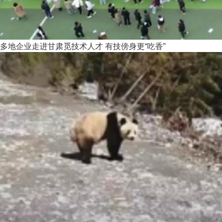
多地企业走进甘肃觅技术人才 有技傍身更“吃香”