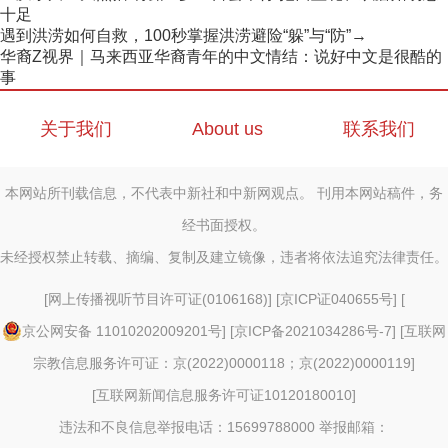
十足
遇到洪涝如何自救，100秒掌握洪涝避险“躲”与“防”→
华裔Z视界｜马来西亚华裔青年的中文情结：说好中文是很酷的
事
关于我们
About us
联系我们
本网站所刊载信息，不代表中新社和中新网观点。 刊用本网站稿件，务
经书面授权。
未经授权禁止转载、摘编、复制及建立镜像，违者将依法追究法律责任。
[
网上传播视听节目许可证(0106168)
] [
京ICP证040655号
] [
京公网安备 11010202009201号
] [
京ICP备2021034286号-7
] [
互联网
宗教信息服务许可证：京(2022)0000118；京(2022)0000119
]
[
互联网新闻信息服务许可证10120180010
]
违法和不良信息举报电话：15699788000 举报邮箱：