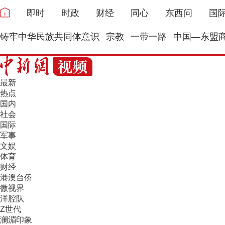
即时
时政
财经
同心
东西问
国
铸牢中华民族共同体意识
宗教
一带一路
中国—东盟
最新
热点
国内
社会
国际
军事
文娱
体育
财经
港澳台侨
微视界
洋腔队
Z世代
澜湄印象