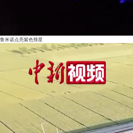
鲁米诺点亮紫色彗星