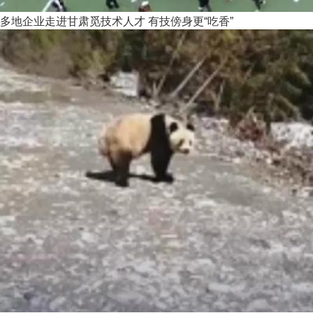
多地企业走进甘肃觅技术人才 有技傍身更“吃香”