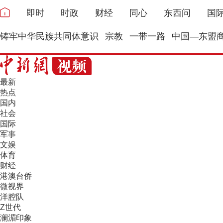
即时
时政
财经
同心
东西问
国
铸牢中华民族共同体意识
宗教
一带一路
中国—东盟
最新
热点
国内
社会
国际
军事
文娱
体育
财经
港澳台侨
微视界
洋腔队
Z世代
澜湄印象