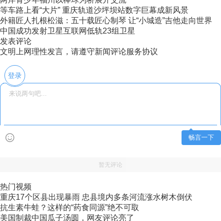
等车路上看“大片” 重庆轨道沙坪坝站数字巨幕成新风景
外籍匠人扎根松滋：五十载匠心制琴 让“小城造”吉他走向世界
中国成功发射卫星互联网低轨23组卫星
发表评论
文明上网理性发言，请遵守新闻评论服务协议
登录
畅言一下
暂无评论
热门视频
重庆17个区县出现暴雨 忠县境内多条河流涨水树木倒伏
抗生素牛蛙？这样的“药食同源”绝不可取
美国制裁中国瓜子汤圆，网友评论亮了