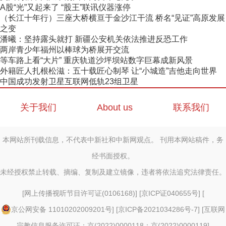
A股“光”又起来了 “股王”联讯仪器涨停
（长江十年行）三座大桥横亘于金沙江干流 桥名“见证”高原发展
之变
潘曦：坚持露头就打 新疆公安机关依法推进反恐工作
两岸青少年福州以棒球为桥展开交流
等车路上看“大片” 重庆轨道沙坪坝站数字巨幕成新风景
外籍匠人扎根松滋：五十载匠心制琴 让“小城造”吉他走向世界
中国成功发射卫星互联网低轨23组卫星
关于我们
About us
联系我们
本网站所刊载信息，不代表中新社和中新网观点。 刊用本网站稿件，务
经书面授权。
未经授权禁止转载、摘编、复制及建立镜像，违者将依法追究法律责任。
[
网上传播视听节目许可证(0106168)
] [
京ICP证040655号
] [
京公网安备 11010202009201号
] [
京ICP备2021034286号-7
] [
互联网
宗教信息服务许可证：京(2022)0000118；京(2022)0000119
]