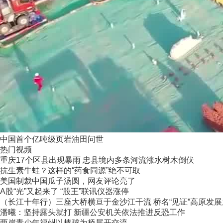
中国首个亿吨级页岩油田问世
热门视频
重庆17个区县出现暴雨 忠县境内多条河流涨水树木倒伏
抗生素牛蛙？这样的“药食同源”绝不可取
美国制裁中国瓜子汤圆，网友评论亮了
A股“光”又起来了 “股王”联讯仪器涨停
（长江十年行）三座大桥横亘于金沙江干流 桥名“见证”高原发
潘曦：坚持露头就打 新疆公安机关依法推进反恐工作
两岸青少年福州以棒球为桥展开交流